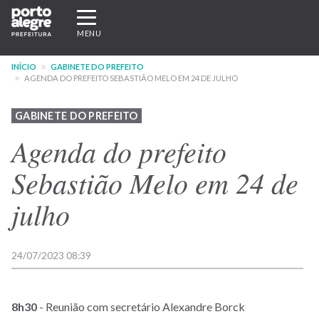
Pular
Expandir/recolher
para
navegação
MENU
o
conteúdo
INÍCIO
GABINETE DO PREFEITO
principal
AGENDA DO PREFEITO SEBASTIÃO MELO EM 24 DE JULHO
GABINETE DO PREFEITO
Agenda do prefeito
Sebastião Melo em 24 de
julho
24/07/2023 08:39
8h30
- Reunião com secretário Alexandre Borck