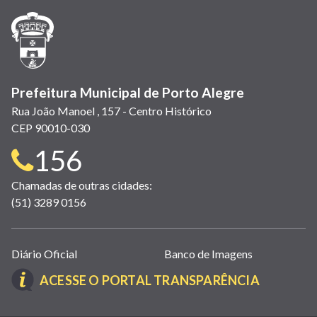
nova
nova
nova
abre
nova
nova
nova
janela)
janela)
janela)
em
janela)
janela)
janela)
nova
janela)
Prefeitura Municipal de Porto Alegre
Rua João Manoel , 157 - Centro Histórico
CEP 90010-030
Telefone
156
para
Chamadas de outras cidades:
(51) 3289 0156
contato:
Links
Diário Oficial
Banco de Imagens
úteis
(LINK
ACESSE O PORTAL TRANSPARÊNCIA
(abrem
ABRE
em