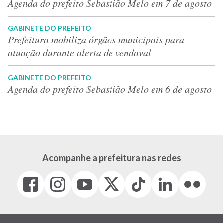
Agenda do prefeito Sebastião Melo em 7 de agosto
GABINETE DO PREFEITO
Prefeitura mobiliza órgãos municipais para
atuação durante alerta de vendaval
GABINETE DO PREFEITO
Agenda do prefeito Sebastião Melo em 6 de agosto
Acompanhe a prefeitura nas redes
Facebook
Instagram
Youtube
X
Tiktok
LinkedIn
Flickr
(link
(link
(link
(Antigo
(link
(link
(link
abre
abre
abre
Twitter)
abre
abre
abre
em
em
em
(link
em
em
em