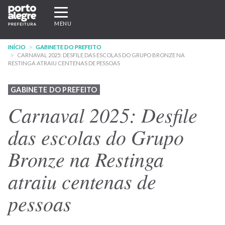
Pular
Expandir/recolher
para
navegação
MENU
o
conteúdo
INÍCIO
GABINETE DO PREFEITO
principal
CARNAVAL 2025: DESFILE DAS ESCOLAS DO GRUPO BRONZE NA
RESTINGA ATRAIU CENTENAS DE PESSOAS
GABINETE DO PREFEITO
Carnaval 2025: Desfile
das escolas do Grupo
Bronze na Restinga
atraiu centenas de
pessoas