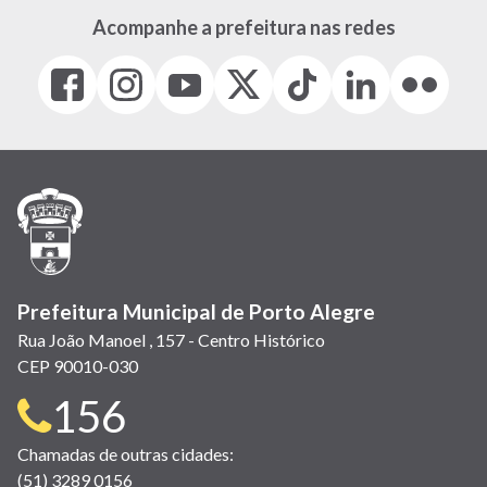
Acompanhe a prefeitura nas redes
Facebook
Instagram
Youtube
X
Tiktok
LinkedIn
Flickr
(link
(link
(link
(Antigo
(link
(link
(link
abre
abre
abre
Twitter)
abre
abre
abre
em
em
em
(link
em
em
em
nova
nova
nova
abre
nova
nova
nova
janela)
janela)
janela)
em
janela)
janela)
janela)
nova
janela)
Prefeitura Municipal de Porto Alegre
Rua João Manoel , 157 - Centro Histórico
CEP 90010-030
Telefone
156
para
Chamadas de outras cidades:
(51) 3289 0156