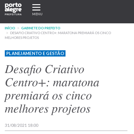
Pular
Expandir/recolher
para
navegação
MENU
o
conteúdo
INÍCIO
GABINETE DO PREFEITO
principal
DESAFIO CRIATIVO CENTRO+: MARATONA PREMIARÁ OS CINCO
MELHORES PROJETOS
PLANEJAMENTO E GESTÃO
Desafio Criativo
Centro+: maratona
premiará os cinco
melhores projetos
31/08/2021 18:00