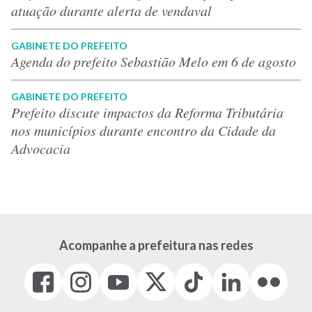
atuação durante alerta de vendaval
GABINETE DO PREFEITO
Agenda do prefeito Sebastião Melo em 6 de agosto
GABINETE DO PREFEITO
Prefeito discute impactos da Reforma Tributária
nos municípios durante encontro da Cidade da
Advocacia
Acompanhe a prefeitura nas redes
Facebook
Instagram
Youtube
X
Tiktok
LinkedIn
Flickr
(link
(link
(link
(Antigo
(link
(link
(link
abre
abre
abre
Twitter)
abre
abre
abre