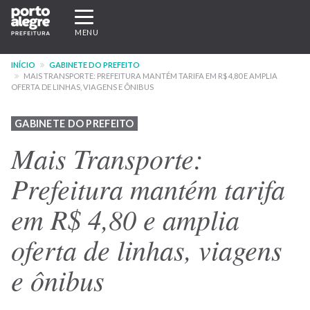
Pular
Expandir/recolher
para
navegação
MENU
o
conteúdo
INÍCIO
GABINETE DO PREFEITO
principal
MAIS TRANSPORTE: PREFEITURA MANTÉM TARIFA EM R$ 4,80 E AMPLIA
OFERTA DE LINHAS, VIAGENS E ÔNIBUS
GABINETE DO PREFEITO
Mais Transporte:
Prefeitura mantém tarifa
em R$ 4,80 e amplia
oferta de linhas, viagens
e ônibus