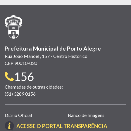
em
em
em
(link
em
em
em
nova
nova
nova
abre
nova
nova
nova
janela)
janela)
janela)
em
janela)
janela)
janela)
nova
janela)
Prefeitura Municipal de Porto Alegre
Rua João Manoel , 157 - Centro Histórico
CEP 90010-030
Telefone
156
para
Chamadas de outras cidades:
(51) 3289 0156
contato:
Links
Diário Oficial
Banco de Imagens
úteis
(LINK
ACESSE O PORTAL TRANSPARÊNCIA
(abrem