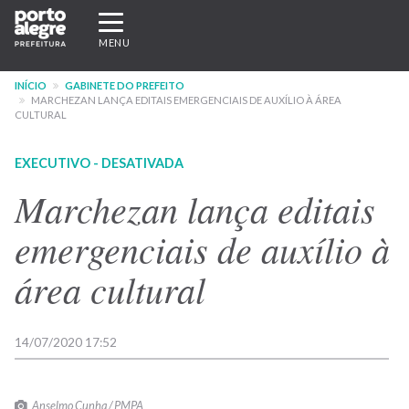
Pular
Expandir/recolher
para
navegação
MENU
o
conteúdo
INÍCIO
GABINETE DO PREFEITO
principal
MARCHEZAN LANÇA EDITAIS EMERGENCIAIS DE AUXÍLIO À ÁREA
CULTURAL
EXECUTIVO - DESATIVADA
Marchezan lança editais
emergenciais de auxílio à
área cultural
14/07/2020 17:52
Anselmo Cunha / PMPA