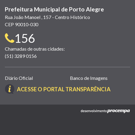
Prefeitura Municipal de Porto Alegre
Rua João Manoel , 157 - Centro Histórico
CEP 90010-030
Telefone
156
para
Chamadas de outras cidades:
(51) 3289 0156
contato:
Links
Diário Oficial
Banco de Imagens
úteis
(LINK
ACESSE O PORTAL TRANSPARÊNCIA
(abrem
ABRE
em
EM
nova
(link
NOVA
janela)
abre
JANELA)
em
nova