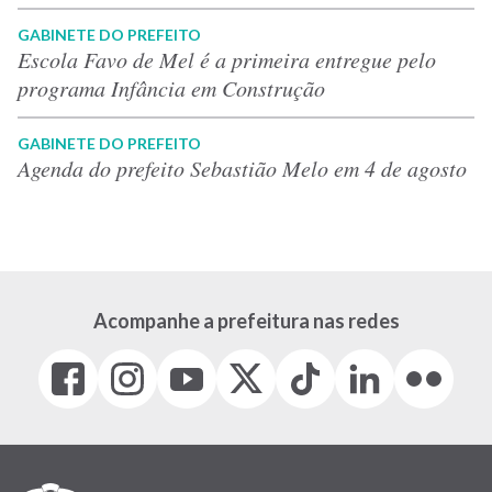
GABINETE DO PREFEITO
Escola Favo de Mel é a primeira entregue pelo
programa Infância em Construção
GABINETE DO PREFEITO
Agenda do prefeito Sebastião Melo em 4 de agosto
Acompanhe a prefeitura nas redes
Facebook
Instagram
Youtube
X
Tiktok
LinkedIn
Flickr
(link
(link
(link
(Antigo
(link
(link
(link
abre
abre
abre
Twitter)
abre
abre
abre
em
em
em
(link
em
em
em
nova
nova
nova
abre
nova
nova
nova