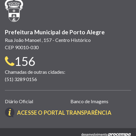
janela)
janela)
janela)
em
janela)
janela)
janela)
nova
janela)
Prefeitura Municipal de Porto Alegre
Rua João Manoel , 157 - Centro Histórico
CEP 90010-030
Telefone
156
para
Chamadas de outras cidades:
(51) 3289 0156
contato:
Links
Diário Oficial
Banco de Imagens
úteis
(LINK
ACESSE O PORTAL TRANSPARÊNCIA
(abrem
ABRE
em
EM
nova
(link