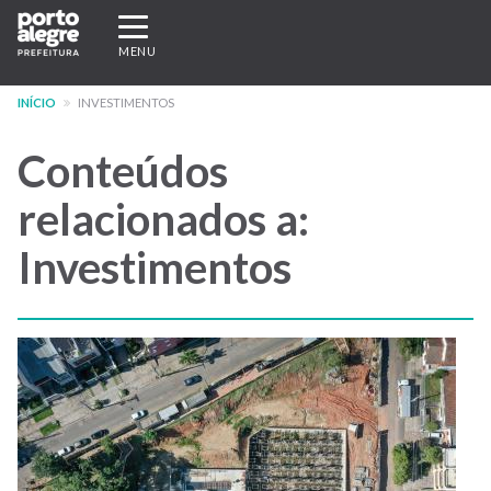
Pular
Expandir/recolher
para
navegação
MENU
o
conteúdo
INÍCIO
INVESTIMENTOS
principal
Conteúdos
relacionados a:
Investimentos