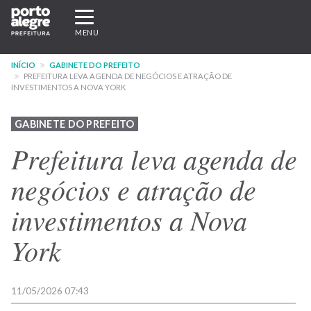
Pular
Expandir/recolher
para
navegação
MENU
o
conteúdo
INÍCIO
GABINETE DO PREFEITO
principal
PREFEITURA LEVA AGENDA DE NEGÓCIOS E ATRAÇÃO DE
INVESTIMENTOS A NOVA YORK
GABINETE DO PREFEITO
Prefeitura leva agenda de
negócios e atração de
investimentos a Nova
York
11/05/2026 07:43