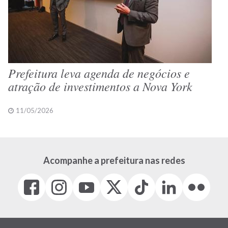
Prefeitura leva agenda de negócios e
atração de investimentos a Nova York
11/05/2026
Acompanhe a prefeitura nas redes
Facebook
Instagram
Youtube
X
Tiktok
LinkedIn
Flickr
(link
(link
(link
(Antigo
(link
(link
(link
abre
abre
abre
Twitter)
abre
abre
abre
em
em
em
(link
em
em
em
nova
nova
nova
abre
nova
nova
nova