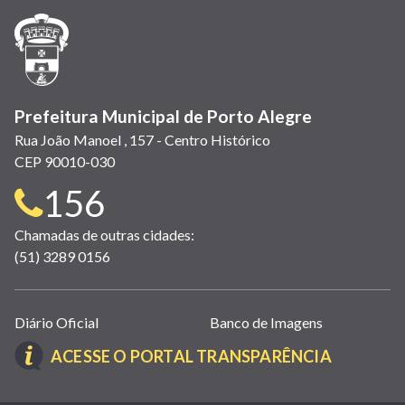
janela)
janela)
janela)
em
janela)
janela)
janela)
nova
janela)
Prefeitura Municipal de Porto Alegre
Rua João Manoel , 157 - Centro Histórico
CEP 90010-030
Telefone
156
para
Chamadas de outras cidades:
(51) 3289 0156
contato:
Links
Diário Oficial
Banco de Imagens
úteis
(LINK
ACESSE O PORTAL TRANSPARÊNCIA
(abrem
ABRE
em
EM