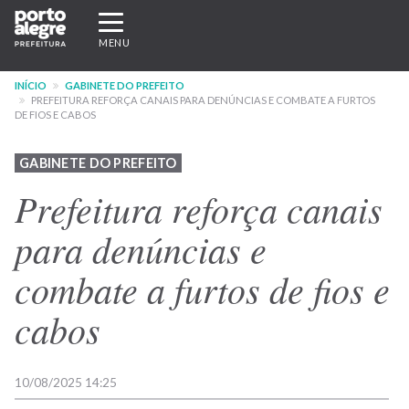
Pular
Expandir/recolher
para
navegação
MENU
o
conteúdo
INÍCIO
GABINETE DO PREFEITO
principal
PREFEITURA REFORÇA CANAIS PARA DENÚNCIAS E COMBATE A FURTOS
DE FIOS E CABOS
GABINETE DO PREFEITO
Prefeitura reforça canais
para denúncias e
combate a furtos de fios e
cabos
10/08/2025 14:25