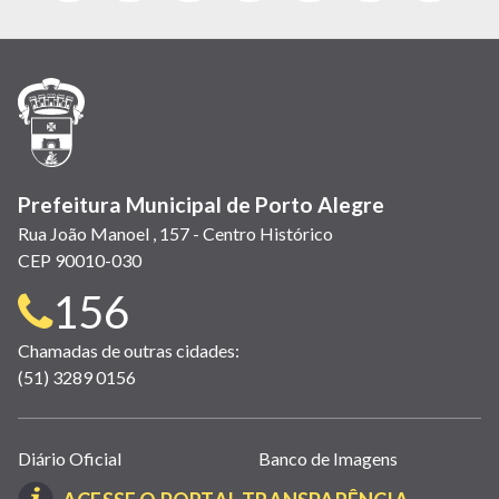
abre
abre
abre
Twitter)
abre
abre
abre
em
em
em
(link
em
em
em
nova
nova
nova
abre
nova
nova
nova
janela)
janela)
janela)
em
janela)
janela)
janela)
nova
janela)
Prefeitura Municipal de Porto Alegre
Rua João Manoel , 157 - Centro Histórico
CEP 90010-030
Telefone
156
para
Chamadas de outras cidades:
(51) 3289 0156
contato:
Links
Diário Oficial
Banco de Imagens
úteis