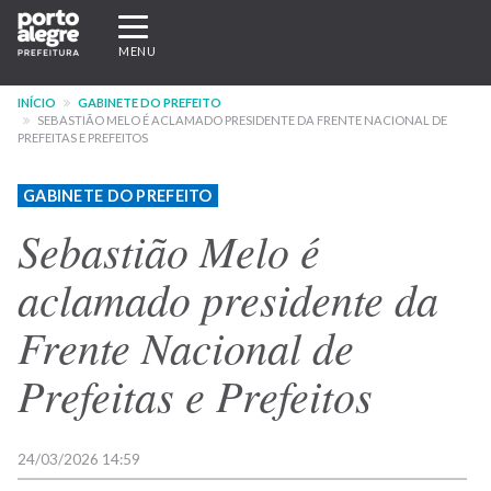
Pular
Expandir/recolher
para
navegação
MENU
o
conteúdo
INÍCIO
GABINETE DO PREFEITO
principal
SEBASTIÃO MELO É ACLAMADO PRESIDENTE DA FRENTE NACIONAL DE
PREFEITAS E PREFEITOS
GABINETE DO PREFEITO
Sebastião Melo é
aclamado presidente da
Frente Nacional de
Prefeitas e Prefeitos
24/03/2026 14:59