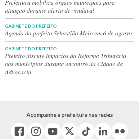
Prefeitura mobiliza órgãos municipais para
atuação durante alerta de vendaval
GABINETE DO PREFEITO
Agenda do prefeito Sebastião Melo em 6 de agosto
GABINETE DO PREFEITO
Prefeito discute impactos da Reforma Tributária
nos municípios durante encontro da Cidade da
Advocacia
Acompanhe a prefeitura nas redes
Facebook
Instagram
Youtube
X
Tiktok
LinkedIn
Flickr
(link
(link
(link
(Antigo
(link
(link
(link