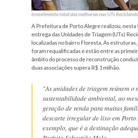
Investimento total das melhorias nas UTs Reciclando
A Prefeitura de Porto Alegre realizou, nesta t
entrega das Unidades de Triagem (UTs) Recic
localizadas no bairro Floresta. As estruturas
foram requalificadas e estão entre as primei
âmbito do processo de reconstrução conduzid
duas associações supera R$ 1 milhão.
"As unidades de triagem reúnem o
sustentabilidade ambiental, ao me
geração de renda para muitas famí
descarte irregular de lixo em Port
exemplo, que é a destinação adequad
Prefeito Sebastião Melo.