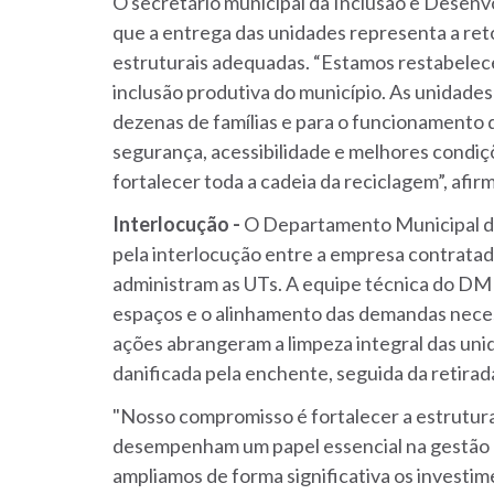
O secretário municipal da Inclusão e Desenv
que a entrega das unidades representa a re
estruturais adequadas. “Estamos restabelec
inclusão produtiva do município. As unidades
dezenas de famílias e para o funcionamento d
segurança, acessibilidade e melhores condiçõ
fortalecer toda a cadeia da reciclagem”, afir
Interlocução -
O Departamento Municipal d
pela interlocução entre a empresa contratad
administram as UTs. A equipe técnica do D
espaços e o alinhamento das demandas necess
ações abrangeram a limpeza integral das uni
danificada pela enchente, seguida da retira
"Nosso compromisso é fortalecer a estrutura
desempenham um papel essencial na gestão de
ampliamos de forma significativa os investi