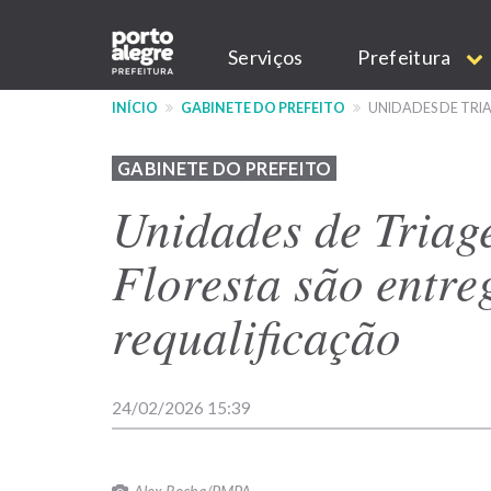
Pular
Main
para
Serviços
Prefeitura
o
navigation
conteúdo
INÍCIO
GABINETE DO PREFEITO
UNIDADES DE TRI
principal
GABINETE DO PREFEITO
Unidades de Triag
Floresta são entre
requalificação
24/02/2026 15:39