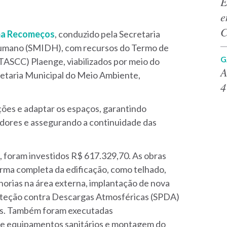
E
e
C
a Recomeços
, conduzido pela Secretaria
Humano (SMIDH), com recursos do Termo de
G
(TASCC) Plaenge, viabilizados por meio do
A
retaria Municipal do Meio Ambiente,
4
ações e adaptar os espaços, garantindo
adores e assegurando a continuidade das
 foram investidos R$ 617.329,70. As obras
orma completa da edificação, como telhado,
elhorias na área externa, implantação de nova
roteção contra Descargas Atmosféricas (SPDA)
gas. Também foram executadas
 de equipamentos sanitários e montagem do