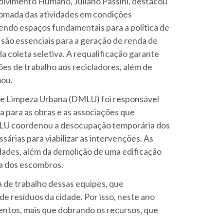
olvimento Humano, Juliano Passini, destacou
tomada das atividades em condições
endo espaços fundamentais para a política de
 são essenciais para a geração de renda de
a coleta seletiva. A requalificação garante
es de trabalho aos recicladores, além de
mou.
e Limpeza Urbana (DMLU) foi responsável
a para as obras e as associações que
MLU coordenou a desocupação temporária dos
árias para viabilizar as intervenções. As
dades, além da demolição de uma edificação
da dos escombros.
 de trabalho dessas equipes, que
 resíduos da cidade. Por isso, neste ano
mentos, mais que dobrando os recursos, que