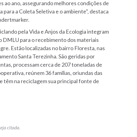
ões ao ano, assegurando melhores condições de
a para a Coleta Seletiva e o ambiente", destaca
ndertmarker.
clando pela Vida e Anjos da Ecologia integram
 o DMLU para o recebimento dos materiais
re. Estão localizadas no bairro Floresta, nas
eamento Santa Terezinha. São geridas por
untas, processam cerca de 207 toneladas de
perativa, reúnem 36 famílias, oriundas das
ue têm na reciclagem sua principal fonte de