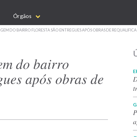
Órgãos
AGEM DO BAIRRO FLORESTA SÃO ENTREGUES APÓS OBRAS DE REQUALIFIC
Ú
em do bairro
E
gues após obras de
D
t
G
P
a