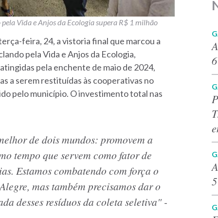
 pela Vida e Anjos da Ecologia supera R$ 1 milhão
G
erça-feira, 24, a vistoria final que marcou a
A
lando pela Vida e Anjos da Ecologia,
6
, atingidas pela enchente de maio de 2024,
ras a serem restituídas às cooperativas no
G
o pelo município. O investimento total nas
P
T
e
 melhor de dois mundos: promovem a
smo tempo que servem como fator de
G
A
lias. Estamos combatendo com força o
5
o Alegre, mas também precisamos dar o
a desses resíduos da coleta seletiva" -
G