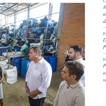
C
A
i
d
D
D
P
D
P
a
v