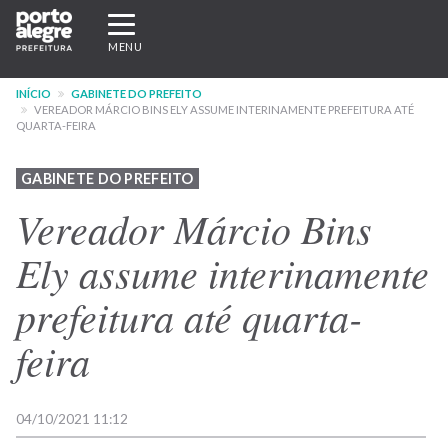
Pular
Expandir/recolher
para
navegação
MENU
o
conteúdo
INÍCIO
GABINETE DO PREFEITO
principal
VEREADOR MÁRCIO BINS ELY ASSUME INTERINAMENTE PREFEITURA ATÉ
QUARTA-FEIRA
GABINETE DO PREFEITO
Vereador Márcio Bins
Ely assume interinamente
prefeitura até quarta-
feira
04/10/2021 11:12