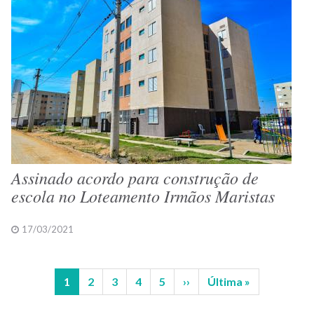
Assinado acordo para construção de
escola no Loteamento Irmãos Maristas
17/03/2021
Página
1
Página
2
Página
3
Página
4
Página
5
Próxima
››
Última
Última »
Paginação
atual
página
página