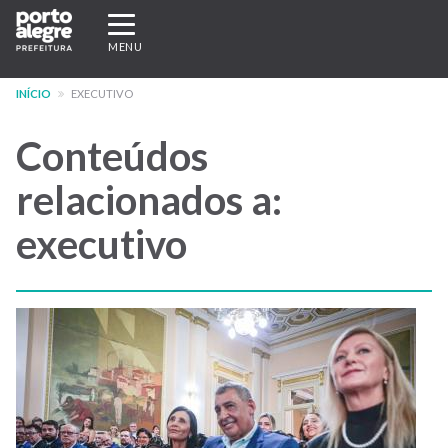
Pular
Expandir/recolher
para
navegação
MENU
o
conteúdo
INÍCIO
EXECUTIVO
principal
Conteúdos
relacionados a:
executivo