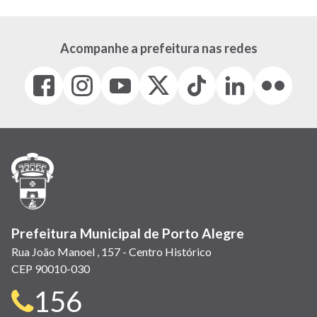
Acompanhe a prefeitura nas redes
Facebook
Instagram
Youtube
X
Tiktok
LinkedIn
Flickr
(link
(link
(link
(Antigo
(link
(link
(link
abre
abre
abre
Twitter)
abre
abre
abre
em
em
em
(link
em
em
em
nova
nova
nova
abre
nova
nova
nova
janela)
janela)
janela)
em
janela)
janela)
janela)
nova
janela)
Prefeitura Municipal de Porto Alegre
Rua João Manoel , 157 - Centro Histórico
CEP 90010-030
Telefone
156