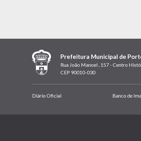
Prefeitura Municipal de Port
Rua João Manoel , 157 - Centro Histó
CEP 90010-030
Links
Diário Oficial
Banco de Im
úteis
(abrem
em
(link
nova
abre
janela)
em