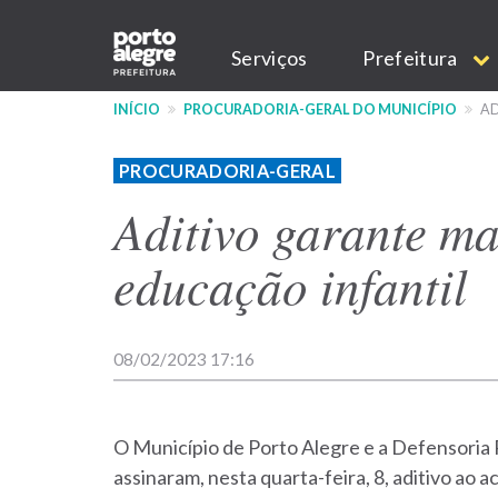
Pular
Main
para
Serviços
Prefeitura
o
navigation
conteúdo
INÍCIO
PROCURADORIA-GERAL DO MUNICÍPIO
AD
principal
PROCURADORIA-GERAL
Aditivo garante ma
educação infantil
08/02/2023 17:16
O Município de Porto Alegre e a Defensoria 
assinaram, nesta quarta-feira, 8, aditivo ao