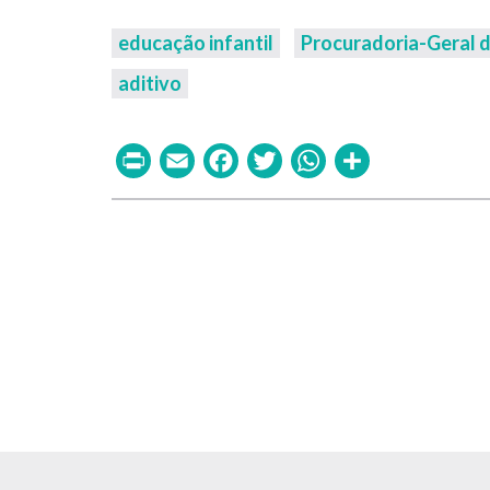
educação infantil
Procuradoria-Geral d
aditivo
Print
Email
Facebook
Twitter
WhatsAp
Share