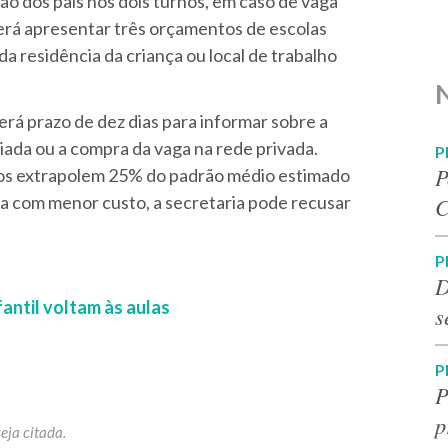
o dos pais nos dois turnos, em caso de vaga
erá apresentar três orçamentos de escolas
da residência da criança ou local de trabalho
á prazo de dez dias para informar sobre a
iada ou a compra da vaga na rede privada.
P
P
os extrapolem 25% do padrão médio estimado
da com menor custo, a secretaria pode recusar
C
P
D
antil voltam às aulas
s
P
P
p