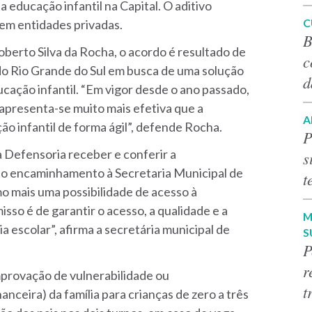
a educação infantil na Capital. O aditivo
C
 em entidades privadas.
B
oberto Silva da Rocha,
o acordo é resultado de
c
o Rio Grande do Sul em busca de uma solução
d
ação infantil. “Em vigor desde o ano passado,
 apresenta-se muito mais efetiva que a
A
ção infantil de forma ágil”, defende Rocha.
P
 Defensoria receber e conferir a
s
r o encaminhamento à Secretaria Municipal de
t
o mais uma possibilidade de acesso à
sso é de garantir o acesso, a qualidade e a
M
 escolar”, afirma a secretária municipal de
S
P
r
provação de vulnerabilidade ou
t
nceira) da família para crianças de zero a três