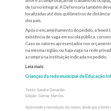
anos e a comprovação de trabalho ou ocupaçã
de turno integral. A Defensoria também dev
localizadas até dois quilômetros de distância 
dos pais.
Após o encaminhamento do pedido, a Smed ter
existência de vaga em escola pública, conven
Caso os valores apresentados nos orçament
na mesma região, ou haja vaga na rede priva
a compra na instituição indicada no pedido.
Leia mais:
Crianças da rede municipal de Educação Inf
Sandra Denardin
Gilmar Martins