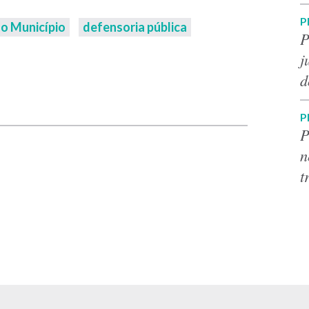
P
o Município
defensoria pública
P
j
d
p
P
P
n
t