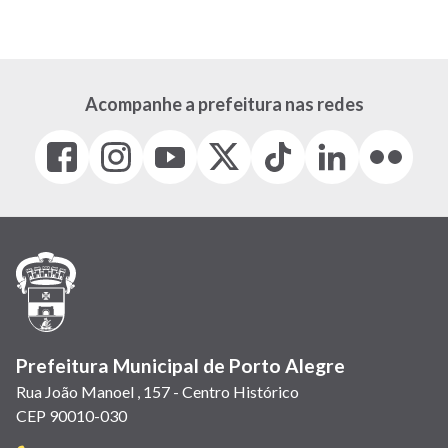
Acompanhe a prefeitura nas redes
Facebook
Instagram
Youtube
X
Tiktok
LinkedIn
Flickr
(link
(link
(link
(Antigo
(link
(link
(link
abre
abre
abre
Twitter)
abre
abre
abre
em
em
em
(link
em
em
em
nova
nova
nova
abre
nova
nova
nova
janela)
janela)
janela)
em
janela)
janela)
janela)
nova
janela)
Prefeitura Municipal de Porto Alegre
Rua João Manoel , 157 - Centro Histórico
CEP 90010-030