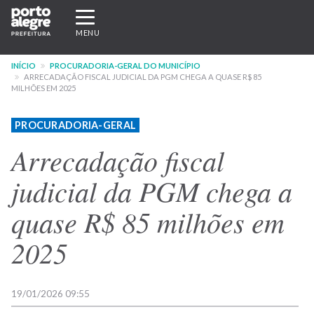
Pular
Expandir/recolher
para
navegação
MENU
o
conteúdo
INÍCIO
PROCURADORIA-GERAL DO MUNICÍPIO
principal
ARRECADAÇÃO FISCAL JUDICIAL DA PGM CHEGA A QUASE R$ 85
MILHÕES EM 2025
PROCURADORIA-GERAL
Arrecadação fiscal
judicial da PGM chega a
quase R$ 85 milhões em
2025
19/01/2026 09:55