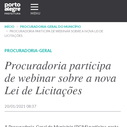
Pular
Expandir/recolher
para
navegação
MENU
o
conteúdo
INÍCIO
PROCURADORIA-GERAL DO MUNICÍPIO
principal
PROCURADORIA PARTICIPA DE WEBINAR SOBRE A NOVA LEI DE
LICITAÇÕES
PROCURADORIA-GERAL
Procuradoria participa
de webinar sobre a nova
Lei de Licitações
20/01/2021 08:37
A Procuradoria-Geral do Município (PGM) participa, nesta