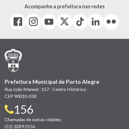
Acompanhe a prefeitura nas redes
Facebook
Instagram
Youtube
X
Tiktok
LinkedIn
Flickr
(link
(link
(link
(Antigo
(link
(link
(link
abre
abre
abre
Twitter)
abre
abre
abre
em
em
em
(link
em
em
em
nova
nova
nova
abre
nova
nova
nova
janela)
janela)
janela)
em
janela)
janela)
janela)
nova
janela)
Prefeitura Municipal de Porto Alegre
Rua João Manoel , 157 - Centro Histórico
CEP 90010-030
Telefone
156
para
Chamadas de outras cidades:
(51) 3289 0156