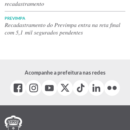
recadastramento
PREVIMPA
Recadastramento do Previmpa entra na reta final
com 5,1 mil segurados pendentes
Acompanhe a prefeitura nas redes
Facebook
Instagram
Youtube
X
Tiktok
LinkedIn
Flickr
(link
(link
(link
(Antigo
(link
(link
(link
abre
abre
abre
Twitter)
abre
abre
abre
em
em
em
(link
em
em
em
nova
nova
nova
abre
nova
nova
nova
janela)
janela)
janela)
em
janela)
janela)
janela)
nova