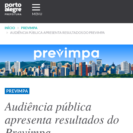
Pular
Expandir/recolher
para
navegação
MENU
o
conteúdo
INÍCIO
PREVIMPA
principal
AUDIÊNCIA PÚBLICA APRESENTA RESULTADOS DO PREVIMPA
PREVIMPA
Audiência pública
apresenta resultados do
Previmpa