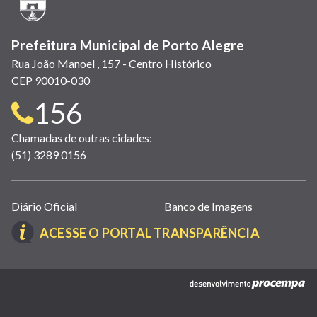
janela)
Prefeitura Municipal de Porto Alegre
Rua João Manoel , 157 - Centro Histórico
CEP 90010-030
Telefone
156
para
Chamadas de outras cidades:
(51) 3289 0156
contato:
Links
Diário Oficial
Banco de Imagens
úteis
(LINK
ACESSE O PORTAL TRANSPARÊNCIA
(abrem
ABRE
em
EM
nova
(link
NOVA
janela)
abre
JANELA)