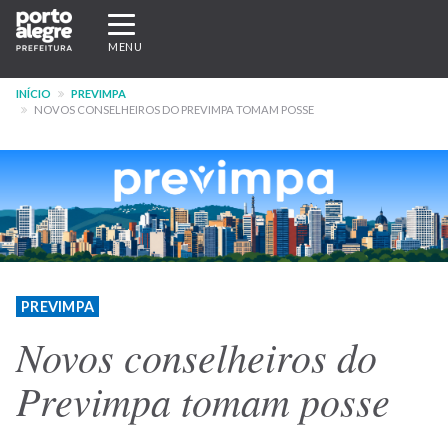
Pular
Expandir/recolher
para
navegação
MENU
o
conteúdo
INÍCIO
PREVIMPA
principal
NOVOS CONSELHEIROS DO PREVIMPA TOMAM POSSE
PREVIMPA
Novos conselheiros do
Previmpa tomam posse