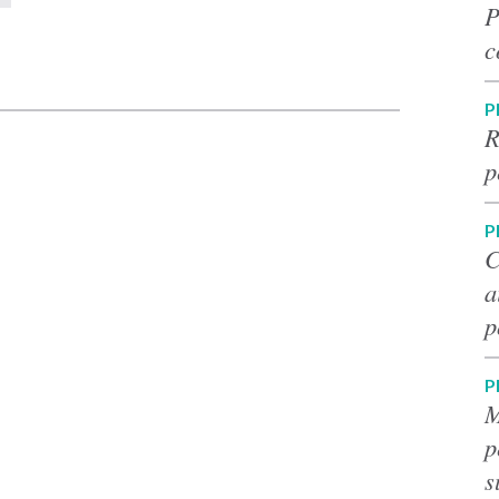
P
c
p
P
R
p
P
C
a
p
P
M
p
s