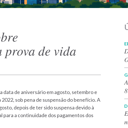
Ú
obre
E
 prova de vida
D
O
G
A
8
a data de aniversário em agosto, setembro e
a 2022, sob pena de suspensão do benefício. A
D
agosto, depois de ter sido suspensa devido à
E
al para a continuidade dos pagamentos dos
m