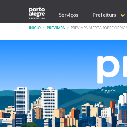
Pular
Main
para
Serviços
Prefeitura
o
navigation
conteúdo
INÍCIO
PREVIMPA
PREVIMPA ALERTA SOBRE OBRIG
principal