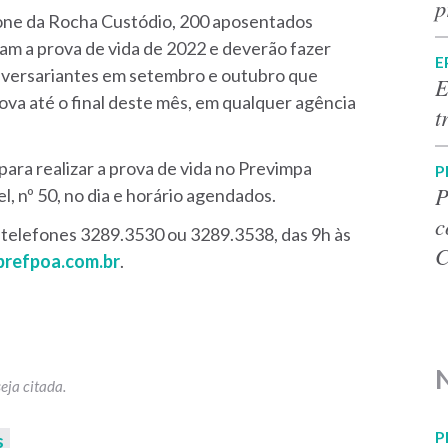
p
one da Rocha Custódio, 200 aposentados
am a prova de vida de 2022 e deverão fazer
E
niversariantes em setembro e outubro que
E
va até o final deste mês, em qualquer agência
t
ra realizar a prova de vida no Previmpa
P
P
 nº 50, no dia e horário agendados.
c
 telefones 3289.3530 ou 3289.3538, das 9h às
C
prefpoa.com.br
.
P
s