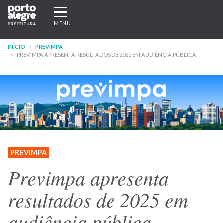
Pular
Expandir/recolher
para
navegação
MENU
o
conteúdo
INÍCIO
PREVIMPA
principal
PREVIMPA APRESENTA RESULTADOS DE 2025 EM AUDIÊNCIA PÚBLICA
PREVIMPA
Previmpa apresenta
resultados de 2025 em
audiência pública