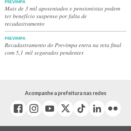
PREVIMPA
Mais de 3 mil aposentados e pensionistas podem
ter benefício suspenso por falta de
recadastramento
PREVIMPA
Recadastramento do Previmpa entra na reta final
com 5,1 mil segurados pendentes
Acompanhe a prefeitura nas redes
Facebook
Instagram
Youtube
X
Tiktok
LinkedIn
Flickr
(link
(link
(link
(Antigo
(link
(link
(link
abre
abre
abre
Twitter)
abre
abre
abre
em
em
em
(link
em
em
em