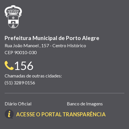
nova
nova
nova
abre
nova
nova
nova
janela)
janela)
janela)
em
janela)
janela)
janela)
nova
janela)
Prefeitura Municipal de Porto Alegre
Rua João Manoel , 157 - Centro Histórico
CEP 90010-030
Telefone
156
para
Chamadas de outras cidades:
(51) 3289 0156
contato:
Links
Diário Oficial
Banco de Imagens
úteis
(LINK
ACESSE O PORTAL TRANSPARÊNCIA
(abrem
ABRE
em