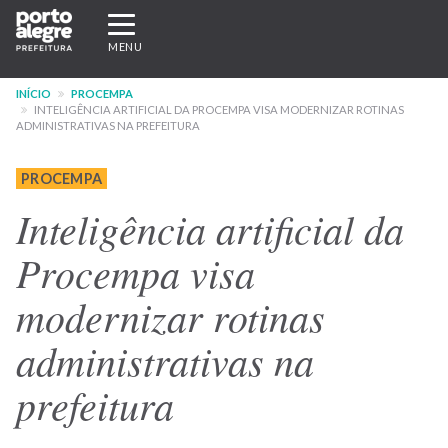
Pular
Expandir/recolher
para
navegação
MENU
o
conteúdo
INÍCIO
PROCEMPA
principal
INTELIGÊNCIA ARTIFICIAL DA PROCEMPA VISA MODERNIZAR ROTINAS
ADMINISTRATIVAS NA PREFEITURA
PROCEMPA
Inteligência artificial da
Procempa visa
modernizar rotinas
administrativas na
prefeitura