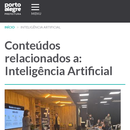
Pular
Expandir/recolher
para
navegação
MENU
o
conteúdo
INÍCIO
INTELIGÊNCIA ARTIFICIAL
principal
Conteúdos
relacionados a:
Inteligência Artificial