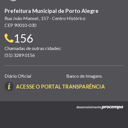
Prefeitura Municipal de Porto Alegre
Rua João Manoel , 157 - Centro Histórico
CEP 90010-030
Telefone
156
para
Chamadas de outras cidades:
(51) 3289 0156
contato:
Links
Diário Oficial
Banco de Imagens
úteis
(LINK
ACESSE O PORTAL TRANSPARÊNCIA
(abrem
ABRE
em
EM
nova
(link
NOVA
janela)
abre
JANELA)
em