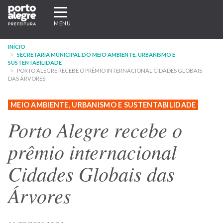
Pular
Expandir/recolher
para
navegação
MENU
o
conteúdo
INÍCIO
principal
SECRETARIA MUNICIPAL DO MEIO AMBIENTE, URBANISMO E
SUSTENTABILIDADE
PORTO ALEGRE RECEBE O PRÊMIO INTERNACIONAL CIDADES GLOBAIS
DAS ÁRVORES
MEIO AMBIENTE, URBANISMO E SUSTENTABILIDADE
Porto Alegre recebe o
prêmio internacional
Cidades Globais das
Árvores