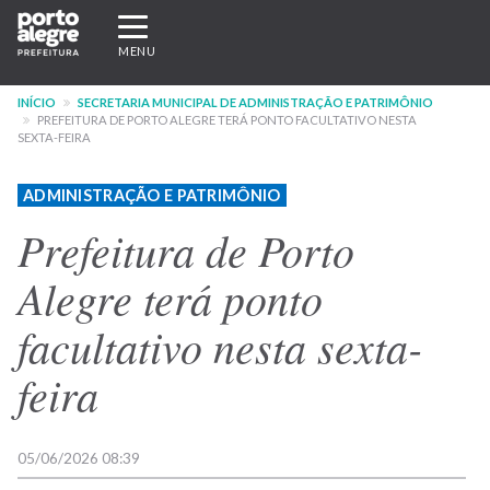
Pular
Expandir/recolher
para
navegação
MENU
o
conteúdo
INÍCIO
SECRETARIA MUNICIPAL DE ADMINISTRAÇÃO E PATRIMÔNIO
principal
PREFEITURA DE PORTO ALEGRE TERÁ PONTO FACULTATIVO NESTA
SEXTA-FEIRA
ADMINISTRAÇÃO E PATRIMÔNIO
Prefeitura de Porto
Alegre terá ponto
facultativo nesta sexta-
feira
05/06/2026 08:39