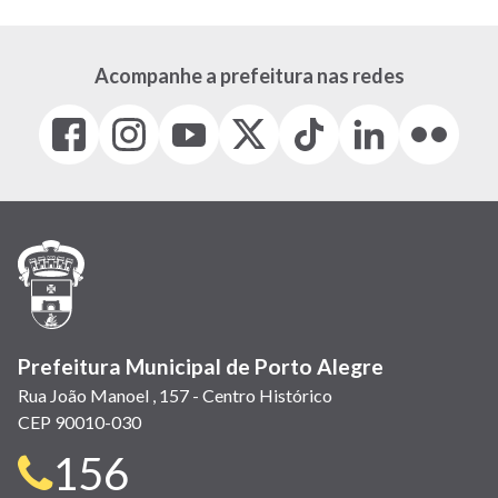
Acompanhe a prefeitura nas redes
Facebook
Instagram
Youtube
X
Tiktok
LinkedIn
Flickr
(link
(link
(link
(Antigo
(link
(link
(link
abre
abre
abre
Twitter)
abre
abre
abre
em
em
em
(link
em
em
em
nova
nova
nova
abre
nova
nova
nova
janela)
janela)
janela)
em
janela)
janela)
janela)
nova
janela)
Prefeitura Municipal de Porto Alegre
Rua João Manoel , 157 - Centro Histórico
CEP 90010-030
Telefone
156