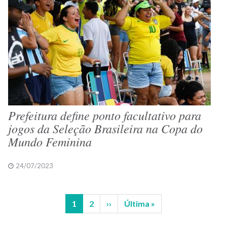
Prefeitura define ponto facultativo para
jogos da Seleção Brasileira na Copa do
Mundo Feminina
24/07/2023
Página
1
Página
2
Próxima
››
Última
Última »
Paginação
atual
página
página