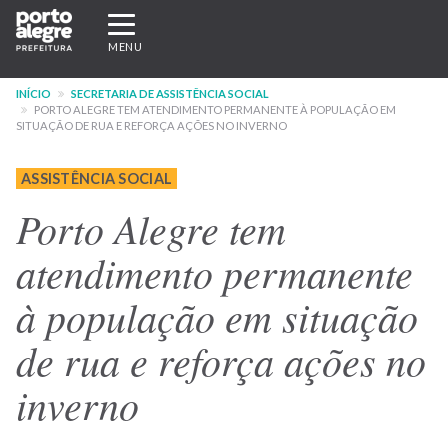
Pular
Expandir/recolher
para
navegação
MENU
o
conteúdo
INÍCIO
SECRETARIA DE ASSISTÊNCIA SOCIAL
principal
PORTO ALEGRE TEM ATENDIMENTO PERMANENTE À POPULAÇÃO EM
SITUAÇÃO DE RUA E REFORÇA AÇÕES NO INVERNO
ASSISTÊNCIA SOCIAL
Porto Alegre tem
atendimento permanente
à população em situação
de rua e reforça ações no
inverno