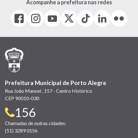
Acompanhe a prefeitura nas redes
Facebook
Instagram
Youtube
X
Tiktok
LinkedIn
Flickr
(link
(link
(link
(Antigo
(link
(link
(link
abre
abre
abre
Twitter)
abre
abre
abre
em
em
em
(link
em
em
em
nova
nova
nova
abre
nova
nova
nova
janela)
janela)
janela)
em
janela)
janela)
janela)
nova
janela)
Prefeitura Municipal de Porto Alegre
Rua João Manoel , 157 - Centro Histórico
CEP 90010-030
Telefone
156
para
Chamadas de outras cidades:
(51) 3289 0156
contato: