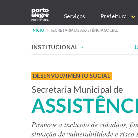
Secretaria
Pular
Main
para
Serviços
Prefeitura
o
navigation
de
conteúdo
INÍCIO
SECRETARIA DE ASSISTÊNCIA SOCIAL
principal
INSTITUCIONAL
Assistência
Menu
-
Social
DESENVOLVIMENTO SOCIAL
site
Secretaria Municipal de
SMAS
ASSISTÊNC
Promove a inclusão de cidadãos, fa
situação de vulnerabilidade e risco 