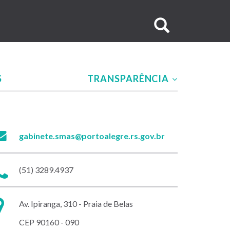
Buscar
no
site
S
TRANSPARÊNCIA
E-
gabinete.smas@portoalegre.rs.gov.br
mail:
Telefone:
(51) 3289.4937
Endereço:
Av. Ipiranga, 310 - Praia de Belas
CEP 90160 - 090