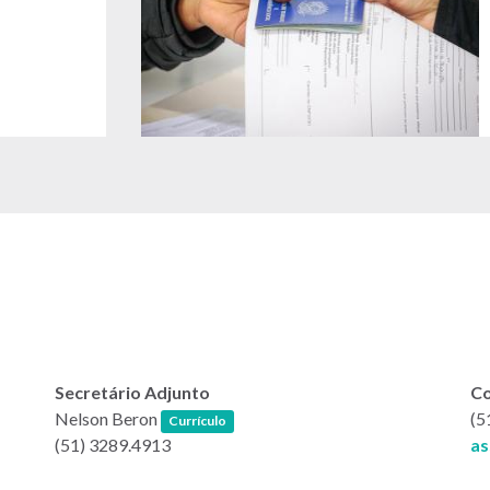
Secretário Adjunto
Co
(link abre em nova janela)
Nelson Beron
(5
Currículo
(51) 3289.4913
as