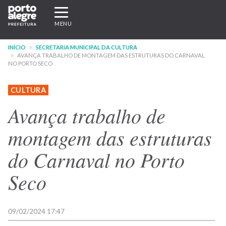
Pular
Expandir/recolher
para
navegação
MENU
o
conteúdo
INÍCIO
SECRETARIA MUNICIPAL DA CULTURA
principal
AVANÇA TRABALHO DE MONTAGEM DAS ESTRUTURAS DO CARNAVAL
NO PORTO SECO
CULTURA
Avança trabalho de
montagem das estruturas
do Carnaval no Porto
Seco
09/02/2024 17:47