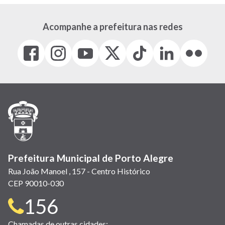
Acompanhe a prefeitura nas redes
Facebook
Instagram
Youtube
X
Tiktok
LinkedIn
Flickr
(link
(link
(link
(Antigo
(link
(link
(link
abre
abre
abre
Twitter)
abre
abre
abre
em
em
em
(link
em
em
em
nova
nova
nova
abre
nova
nova
nova
janela)
janela)
janela)
em
janela)
janela)
janela)
nova
janela)
Prefeitura Municipal de Porto Alegre
Rua João Manoel , 157 - Centro Histórico
CEP 90010-030
Telefone
156
Chamadas de outras cidades: