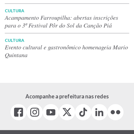
CULTURA
Acampamento Farroupilha: abertas inscrições
para o 3º Festival Pôr do Sol da Canção Piá
CULTURA
Evento cultural e gastronômico homenageia Mario
Quintana
Acompanhe a prefeitura nas redes
Facebook
Instagram
Youtube
X
Tiktok
LinkedIn
Flickr
(link
(link
(link
(Antigo
(link
(link
(link
abre
abre
abre
Twitter)
abre
abre
abre
em
em
em
(link
em
em
em