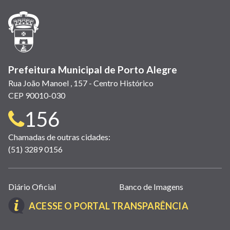
nova
nova
nova
abre
nova
nova
nova
janela)
janela)
janela)
em
janela)
janela)
janela)
nova
janela)
Prefeitura Municipal de Porto Alegre
Rua João Manoel , 157 - Centro Histórico
CEP 90010-030
Telefone
156
para
Chamadas de outras cidades:
(51) 3289 0156
contato:
Links
Diário Oficial
Banco de Imagens
úteis
(LINK
ACESSE O PORTAL TRANSPARÊNCIA
(abrem
ABRE
em