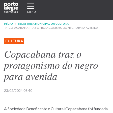
Pular
Expandir/recolher
para
navegação
MENU
o
conteúdo
INÍCIO
SECRETARIA MUNICIPAL DA CULTURA
principal
COPACABANA TRAZ O PROTAGONISMO DO NEGRO PARA AVENIDA
CULTURA
Copacabana traz o
protagonismo do negro
para avenida
23/02/2024 08:40
A Sociedade Beneficente e Cultural Copacabana foi fundada