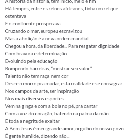
A história da história, tem início, meio e fim
Há tempos, entre os reinos africanos, tinha um rei que
ostentava
E o continente prosperava
Cruzando o mar, europeu escravizou
Mas a abolição é a nova ordem mundial
Chegou a hora, da liberdade... Para resgatar dignidade
Com bravura e determinação
Evoluindo pela educação
Rompendo barreiras, “mostrar seu valor”
Talento não tem raça, nem cor
Desce o morro pra mudar, esta realidade e se consagrar
Nos campos da arte, ser inspiração
Nos mais diversos esportes
Vem na ginga e com a bola no pé, pra cantar
Com a voz do coração, batendo na palma da mão
E toda a negritude exaltar
A Bom Jesus é meu grande amor, orgulho do nosso povo
É gente humilde, dizendo não...