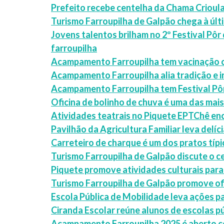
Prefeito recebe centelha da Chama Crioul
Turismo Farroupilha de Galpão chega à ú
Jovens talentos brilham no 2º Festival Pô
farroupilha
Acampamento Farroupilha tem vacinação co
Acampamento Farroupilha alia tradição e 
Acampamento Farroupilha tem Festival Pôr
Oficina de bolinho de chuva é uma das ma
Atividades teatrais no Piquete EPTChê 
Pavilhão da Agricultura Familiar leva del
Carreteiro de charque é um dos pratos tí
Turismo Farroupilha de Galpão discute o c
Piquete promove atividades culturais para
Turismo Farroupilha de Galpão promove of
Escola Pública de Mobilidade leva ações 
Ciranda Escolar reúne alunos de escolas 
Acampamento Farroupilha 2025 é aberto 