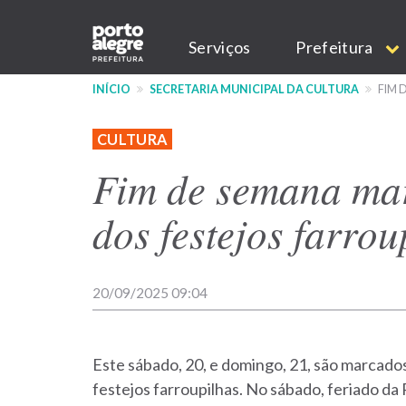
Pular
Main
para
Serviços
Prefeitura
o
navigation
conteúdo
INÍCIO
SECRETARIA MUNICIPAL DA CULTURA
FIM 
principal
CULTURA
Fim de semana ma
dos festejos farrou
20/09/2025 09:04
Este sábado, 20, e domingo, 21, são marca
festejos farroupilhas. No sábado, feriado da 