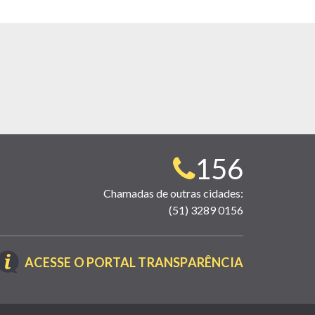
Telefone
156
para
Chamadas de outras cidades:
(51) 3289 0156
contato:
(LINK
ACESSE O PORTAL TRANSPARÊNCIA
ABRE
EM