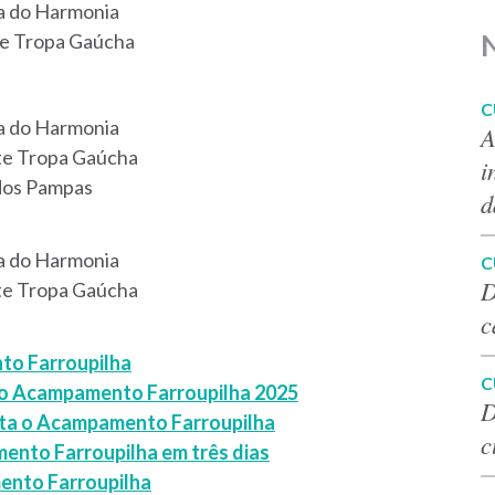
ia do Harmonia
te Tropa Gaúcha
C
ia do Harmonia
A
ete Tropa Gaúcha
i
 dos Pampas
d
ia do Harmonia
C
D
ete Tropa Gaúcha
c
to Farroupilha
C
o Acampamento Farroupilha 2025
D
sita o Acampamento Farroupilha
c
ento Farroupilha em três dias
ento Farroupilha