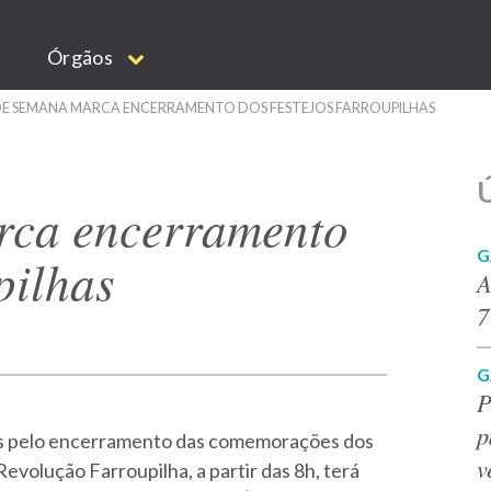
Órgãos
DE SEMANA MARCA ENCERRAMENTO DOS FESTEJOS FARROUPILHAS
Ú
rca encerramento
G
pilhas
A
7
G
P
p
dos pelo encerramento das comemorações dos
v
Revolução Farroupilha, a partir das 8h, terá