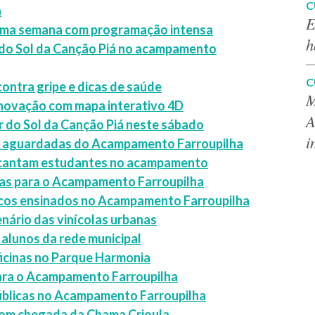
C
a
E
ltima semana com programação intensa
h
r do Sol da Canção Piá no acampamento
C
ntra gripe e dicas de saúde
M
inovação com mapa interativo 4D
A
 do Sol da Canção Piá neste sábado
i
is aguardadas do Acampamento Farroupilha
encantam estudantes no acampamento
ícias para o Acampamento Farroupilha
picos ensinados no Acampamento Farroupilha
enário das vinícolas urbanas
 alunos da rede municipal
icinas no Parque Harmonia
para o Acampamento Farroupilha
públicas no Acampamento Farroupilha
com chegada da Chama Crioula