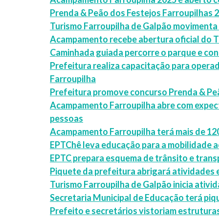
Prenda & Peão dos Festejos Farroupilhas 
Turismo Farroupilha de Galpão movimenta
Acampamento recebe abertura oficial do T
Caminhada guiada percorre o parque e con
Prefeitura realiza capacitação para oper
Farroupilha
Prefeitura promove concurso Prenda & Peã
Acampamento Farroupilha abre com expecta
pessoas
Acampamento Farroupilha terá mais de 120
EPTChê leva educação para a mobilidade 
EPTC prepara esquema de trânsito e tran
Piquete da prefeitura abrigará atividades 
Turismo Farroupilha de Galpão inicia ativ
Secretaria Municipal de Educação terá pi
Prefeito e secretários vistoriam estrutu