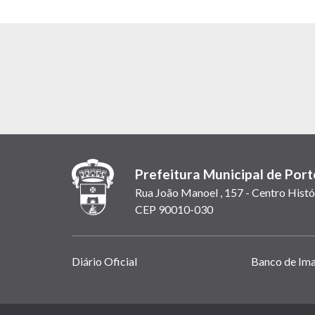
Prefeitura Municipal de Port
Rua João Manoel , 157 - Centro Histó
CEP 90010-030
Links
Diário Oficial
Banco de Im
úteis
(abrem
em