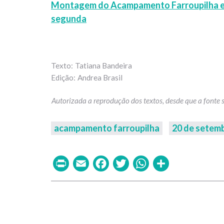
Montagem do Acampamento Farroupilha entr
segunda
Tatiana Bandeira
Andrea Brasil
acampamento farroupilha
20 de setem
Print
Email
Facebook
Twitter
WhatsAp
Share