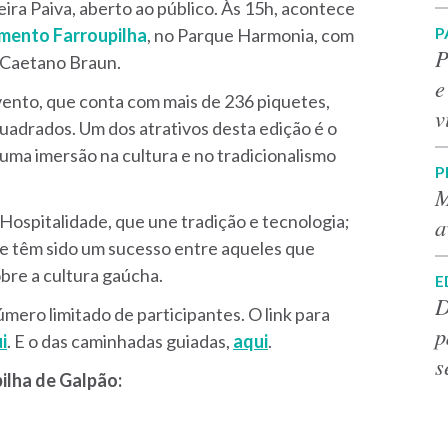
reira Paiva, aberto ao público. Às 15h, acontece
P
ento Farroupilha
, no Parque Harmonia, com
P
e Caetano Braun.
e
evento, que conta com
mais de 236 piquetes,
v
quadrados.
Um dos atrativos desta edição é o
uma imersão na cultura e no tradicionalismo
P
M
 Hospitalidade, que une tradição e tecnologia;
a
ue têm sido um sucesso entre aqueles que
bre a cultura gaúcha.
E
D
mero limitado de participantes. O link para
p
i
. E o das caminhadas guiadas,
aqui
.
s
ilha de Galpão: