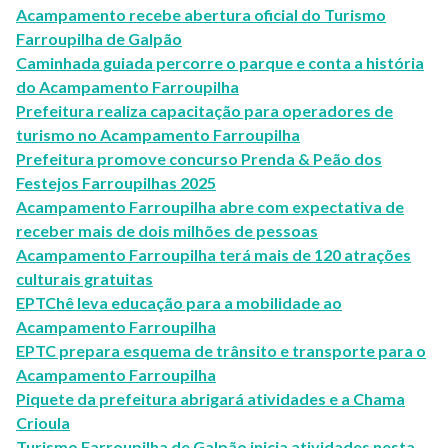
Acampamento recebe abertura oficial do Turismo
Farroupilha de Galpão
Caminhada guiada percorre o parque e conta a história
do Acampamento Farroupilha
Prefeitura realiza capacitação para operadores de
turismo no Acampamento Farroupilha
Prefeitura promove concurso Prenda & Peão dos
Festejos Farroupilhas 2025
Acampamento Farroupilha abre com expectativa de
receber mais de dois milhões de pessoas
Acampamento Farroupilha terá mais de 120 atrações
culturais gratuitas
EPTChê leva educação para a mobilidade ao
Acampamento Farroupilha
EPTC prepara esquema de trânsito e transporte para o
Acampamento Farroupilha
Piquete da prefeitura abrigará atividades e a Chama
Crioula
Turismo Farroupilha de Galpão inicia atividades nesta