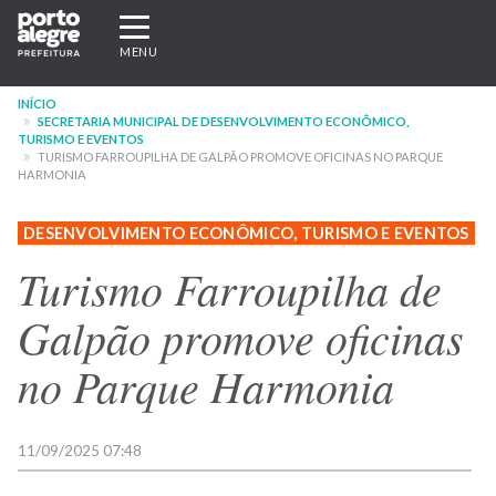
Pular
Expandir/recolher
para
navegação
MENU
o
conteúdo
INÍCIO
principal
SECRETARIA MUNICIPAL DE DESENVOLVIMENTO ECONÔMICO,
TURISMO E EVENTOS
TURISMO FARROUPILHA DE GALPÃO PROMOVE OFICINAS NO PARQUE
HARMONIA
DESENVOLVIMENTO ECONÔMICO, TURISMO E EVENTOS
Turismo Farroupilha de
Galpão promove oficinas
no Parque Harmonia
11/09/2025 07:48