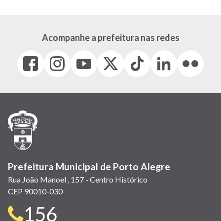
Acompanhe a prefeitura nas redes
Facebook
Instagram
Youtube
X
Tiktok
LinkedIn
Flickr
(link
(link
(link
(Antigo
(link
(link
(link
abre
abre
abre
Twitter)
abre
abre
abre
em
em
em
(link
em
em
em
nova
nova
nova
abre
nova
nova
nova
janela)
janela)
janela)
em
janela)
janela)
janela)
nova
janela)
Prefeitura Municipal de Porto Alegre
Rua João Manoel , 157 - Centro Histórico
CEP 90010-030
Telefone
156