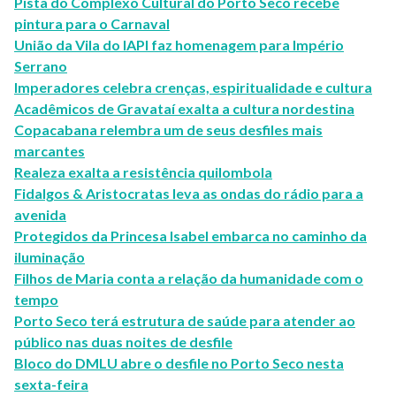
Pista do Complexo Cultural do Porto Seco recebe
pintura para o Carnaval
União da Vila do IAPI faz homenagem para Império
Serrano
Imperadores celebra crenças, espiritualidade e cultura
Acadêmicos de Gravataí exalta a cultura nordestina
Copacabana relembra um de seus desfiles mais
marcantes
Realeza exalta a resistência quilombola
Fidalgos & Aristocratas leva as ondas do rádio para a
avenida
Protegidos da Princesa Isabel embarca no caminho da
iluminação
​Filhos de Maria conta a relação da humanidade com o
tempo
Porto Seco terá estrutura de saúde para atender ao
público nas duas noites de desfile
Bloco do DMLU abre o desfile no Porto Seco nesta
sexta-feira