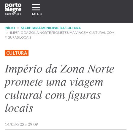
Pular
Expandir/recolher
para
navegação
MENU
o
conteúdo
INÍCIO
SECRETARIA MUNICIPAL DA CULTURA
principal
IMPÉRIO DA ZONA NORTE PROMETE UMA VIAGEM CULTURAL COM
FIGURAS LOCAIS
CULTURA
Império da Zona Norte
promete uma viagem
cultural com figuras
locais
14/03/2025 09:09