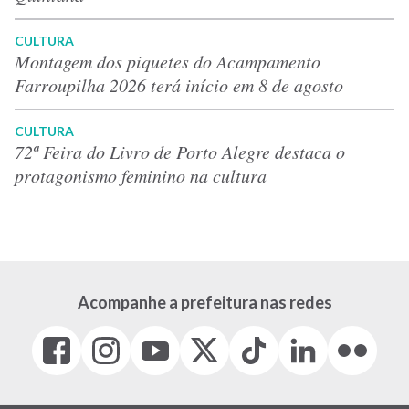
CULTURA
Montagem dos piquetes do Acampamento
Farroupilha 2026 terá início em 8 de agosto
CULTURA
72ª Feira do Livro de Porto Alegre destaca o
protagonismo feminino na cultura
Acompanhe a prefeitura nas redes
Facebook
Instagram
Youtube
X
Tiktok
LinkedIn
Flickr
(link
(link
(link
(Antigo
(link
(link
(link
abre
abre
abre
Twitter)
abre
abre
abre
em
em
em
(link
em
em
em