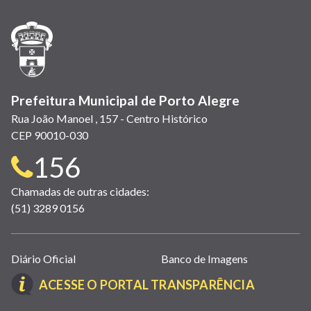
nova
nova
nova
abre
nova
nova
nova
janela)
janela)
janela)
em
janela)
janela)
janela)
nova
janela)
Prefeitura Municipal de Porto Alegre
Rua João Manoel , 157 - Centro Histórico
CEP 90010-030
Telefone
156
para
Chamadas de outras cidades:
(51) 3289 0156
contato:
Links
Diário Oficial
Banco de Imagens
úteis
(LINK
ACESSE O PORTAL TRANSPARÊNCIA
(abrem
ABRE
em