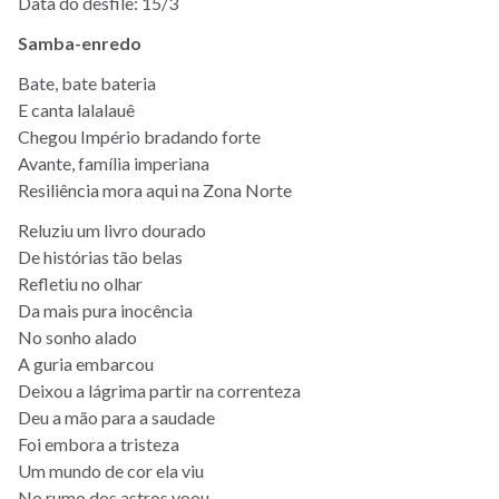
Data do desfile: 15/3
Samba-enredo
Bate, bate bateria
E canta lalalauê
Chegou Império bradando forte
Avante, família imperiana
Resiliência mora aqui na Zona Norte
Reluziu um livro dourado
De histórias tão belas
Refletiu no olhar
Da mais pura inocência
No sonho alado
A guria embarcou
Deixou a lágrima partir na correnteza
Deu a mão para a saudade
Foi embora a tristeza
Um mundo de cor ela viu
No rumo dos astros voou