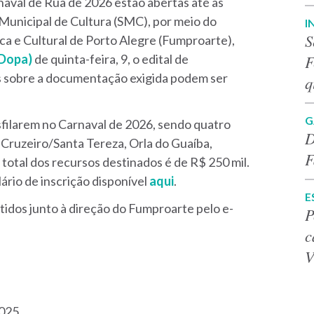
naval de Rua de 2026 estão abertas até as
 Municipal de Cultura (SMC), por meio do
I
S
ca e Cultural de Porto Alegre (Fumproarte),
F
(Dopa)
de quinta-feira, 9, o edital de
s sobre a documentação exigida podem ser
q
G
sfilarem no Carnaval de 2026, sendo quatro
D
 Cruzeiro/Santa Tereza, Orla do Guaíba,
F
r total dos recursos destinados é de R$ 250 mil.
rio de inscrição disponível
aqui
.
E
tidos junto à direção do Fumproarte pelo e-
P
c
V
2025