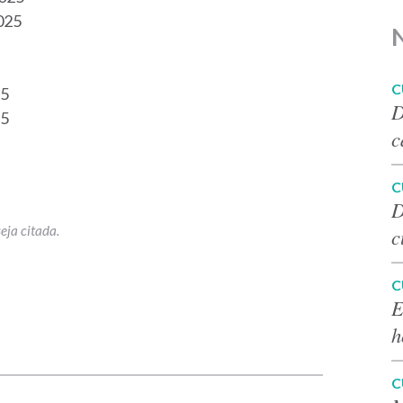
025
C
25
D
25
c
C
D
c
C
E
h
p
C