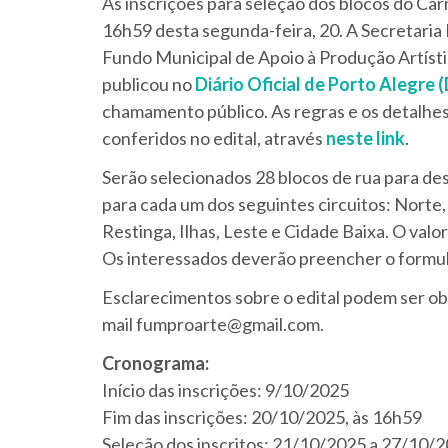
As inscrições para seleção dos blocos do Car
16h59 desta segunda-feira, 20. A Secretaria
Fundo Municipal de Apoio à Produção Artísti
publicou no
Diário Oficial de Porto Alegre 
chamamento público. As regras e os detalhe
conferidos no edital, através
neste link
.
Serão selecionados 28 blocos de rua para de
para cada um dos seguintes circuitos: Norte,
Restinga, Ilhas, Leste e Cidade Baixa. O valo
Os interessados deverão preencher o formulá
Esclarecimentos sobre o edital podem ser ob
mail fumproarte@gmail.com.
Cronograma:
Início das inscrições: 9/10/2025
Fim das inscrições: 20/10/2025, às 16h59
Seleção dos inscritos: 21/10/2025 a 27/10/