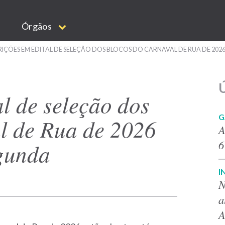
Órgãos
RIÇÕES EM EDITAL DE SELEÇÃO DOS BLOCOS DO CARNAVAL DE RUA DE 20
Ú
al de seleção dos
G
l de Rua de 2026
A
6
gunda
I
N
a
A