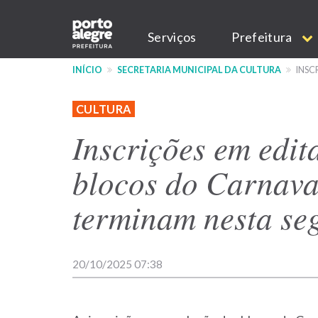
Pular
Main
para
Serviços
Prefeitura
o
navigation
conteúdo
INÍCIO
SECRETARIA MUNICIPAL DA CULTURA
INSC
principal
CULTURA
Inscrições em edit
blocos do Carnava
terminam nesta se
20/10/2025 07:38