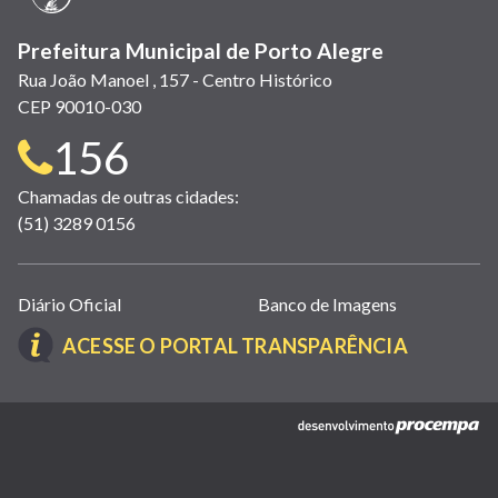
Prefeitura Municipal de Porto Alegre
Rua João Manoel , 157 - Centro Histórico
CEP 90010-030
Telefone
156
para
Chamadas de outras cidades:
(51) 3289 0156
contato:
Links
Diário Oficial
Banco de Imagens
úteis
(LINK
ACESSE O PORTAL TRANSPARÊNCIA
(abrem
ABRE
em
EM
nova
(link
NOVA
janela)
abre
JANELA)
em