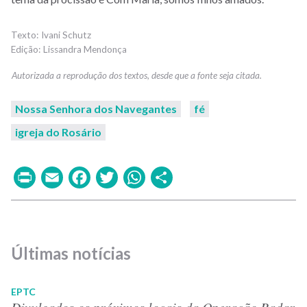
Ivani Schutz
Lissandra Mendonça
Nossa Senhora dos Navegantes
fé
igreja do Rosário
Print
Email
Facebook
Twitter
WhatsApp
Share
Últimas notícias
EPTC
Divulgados os próximos locais da Operação Radar