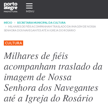
Pular
Expandir/recolher
para
navegação
MENU
o
conteúdo
INÍCIO
SECRETARIA MUNICIPAL DA CULTURA
principal
MILHARES DE FIÉIS ACOMPANHAM TRASLADO DA IMAGEM DE NOSSA
SENHORA DOS NAVEGANTES ATÉ A IGREJA DO ROSÁRIO
CULTURA
Milhares de fiéis
acompanham traslado da
imagem de Nossa
Senhora dos Navegantes
até a Igreja do Rosário