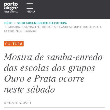
Pular
Expandir/recolher
para
navegação
MENU
o
conteúdo
INÍCIO
SECRETARIA MUNICIPAL DA CULTURA
principal
MOSTRA DE SAMBA-ENREDO DAS ESCOLAS DOS GRUPOS OURO E PRATA
OCORRE NESTE SÁBADO
CULTURA
Mostra de samba-enredo
das escolas dos grupos
Ouro e Prata ocorre
neste sábado
07/02/2026 06:31