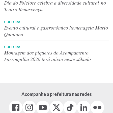
Dia do Folclore celebra a diversidade cultural no
Teatro Renascença
CULTURA
Evento cultural e gastronômico homenageia Mario
Quintana
CULTURA
Montagem dos piquetes do Acampamento
Farroupilha 2026 terá início neste sábado
Acompanhe a prefeitura nas redes
Facebook
Instagram
Youtube
X
Tiktok
LinkedIn
Flickr
(link
(link
(link
(Antigo
(link
(link
(link