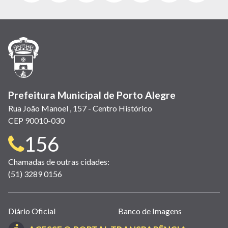
abre
abre
abre
Twitter)
abre
abre
abre
em
em
em
(link
em
em
em
nova
nova
nova
abre
nova
nova
nova
janela)
janela)
janela)
em
janela)
janela)
janela)
nova
janela)
Prefeitura Municipal de Porto Alegre
Rua João Manoel , 157 - Centro Histórico
CEP 90010-030
Telefone
156
para
Chamadas de outras cidades:
(51) 3289 0156
contato:
Links
Diário Oficial
Banco de Imagens
úteis