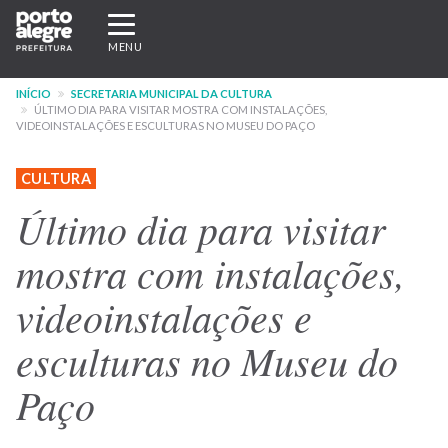
Pular
Expandir/recolher
para
navegação
MENU
o
conteúdo
INÍCIO
SECRETARIA MUNICIPAL DA CULTURA
principal
ÚLTIMO DIA PARA VISITAR MOSTRA COM INSTALAÇÕES,
VIDEOINSTALAÇÕES E ESCULTURAS NO MUSEU DO PAÇO
CULTURA
Último dia para visitar
mostra com instalações,
videoinstalações e
esculturas no Museu do
Paço