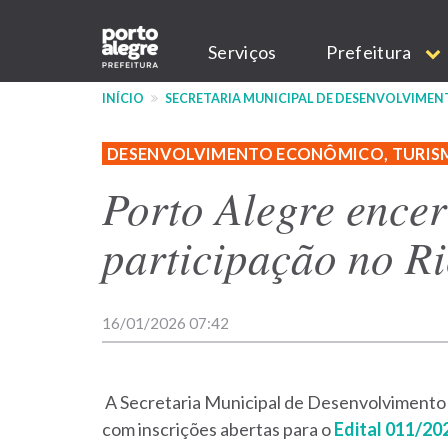
Pular
Main
para
Serviços
Prefeitura
o
navigation
conteúdo
INÍCIO
SECRETARIA MUNICIPAL DE DESENVOLVIME
principal
DESENVOLVIMENTO ECONÔMICO, TURIS
Porto Alegre encer
participação no R
16/01/2026 07:42
A Secretaria Municipal de Desenvolvimento
com inscrições abertas para o
Edital 011/20