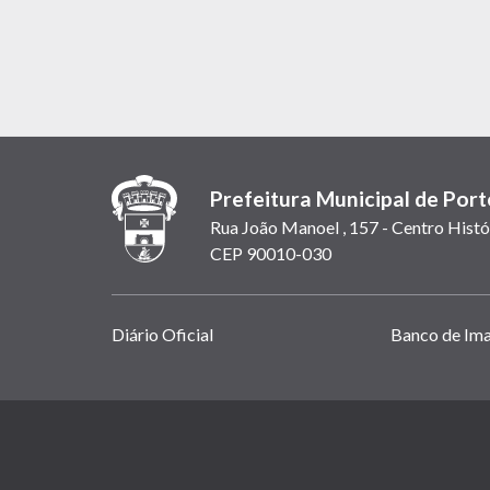
Prefeitura Municipal de Port
Rua João Manoel , 157 - Centro Histó
CEP 90010-030
Links
Diário Oficial
Banco de Im
úteis
(abrem
em
(link
nova
abre
janela)
em