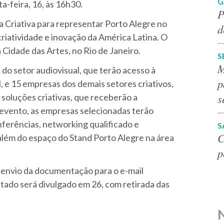
G
a-feira, 16, às 16h30.
P
 Criativa para representar Porto Alegre no
d
riatividade e inovação da América Latina. O
 Cidade das Artes, no Rio de Janeiro.
S
M
do setor audiovisual, que terão acesso à
p
l, e 15 empresas dos demais setores criativos,
s
soluções criativas, que receberão a
 evento, as empresas selecionadas terão
nferências, networking qualificado e
S
C
além do espaço do Stand Porto Alegre na área
p
 envio da documentação para o e-mail
ltado será divulgado em 26, com retirada das