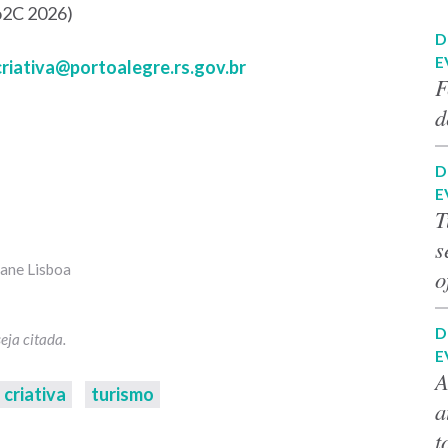
io2C 2026)
D
E
riativa@portoalegre.rs.gov.br
F
d
D
E
T
s
iane Lisboa
o
D
E
A
criativa
turismo
a
t