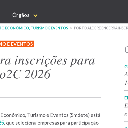
Órgãos
NTO ECONÔMICO, TURISMO E EVENTOS
PORTO ALEGRE ENCERRA INSCR
MO E EVENTOS
Ú
ra inscrições para
G
io2C 2026
A
1
E
E
e
 Econômico, Turismo e Eventos (Smdete) está
25
, que seleciona empresas para participação