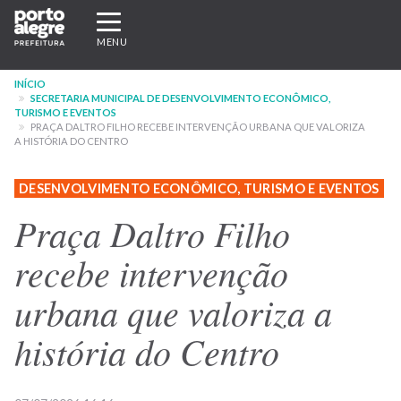
Pular
Expandir/recolher
para
navegação
MENU
o
conteúdo
INÍCIO
principal
SECRETARIA MUNICIPAL DE DESENVOLVIMENTO ECONÔMICO,
TURISMO E EVENTOS
PRAÇA DALTRO FILHO RECEBE INTERVENÇÃO URBANA QUE VALORIZA
A HISTÓRIA DO CENTRO
DESENVOLVIMENTO ECONÔMICO, TURISMO E EVENTOS
Praça Daltro Filho
recebe intervenção
urbana que valoriza a
história do Centro