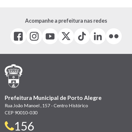
Acompanhe a prefeitura nas redes
Facebook
Instagram
Youtube
X
Tiktok
LinkedIn
Flickr
(link
(link
(link
(Antigo
(link
(link
(link
abre
abre
abre
Twitter)
abre
abre
abre
em
em
em
(link
em
em
em
nova
nova
nova
abre
nova
nova
nova
janela)
janela)
janela)
em
janela)
janela)
janela)
nova
janela)
Prefeitura Municipal de Porto Alegre
Rua João Manoel , 157 - Centro Histórico
CEP 90010-030
Telefone
156