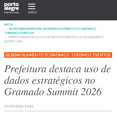
Pular
Expandir/recolher
para
navegação
MENU
o
conteúdo
INÍCIO
principal
SECRETARIA MUNICIPAL DE DESENVOLVIMENTO ECONÔMICO,
TURISMO E EVENTOS
PREFEITURA DESTACA USO DE DADOS ESTRATÉGICOS NO GRAMADO
SUMMIT 2026
DESENVOLVIMENTO ECONÔMICO, TURISMO E EVENTOS
Prefeitura destaca uso de
dados estratégicos no
Gramado Summit 2026
07/05/2026 19:42