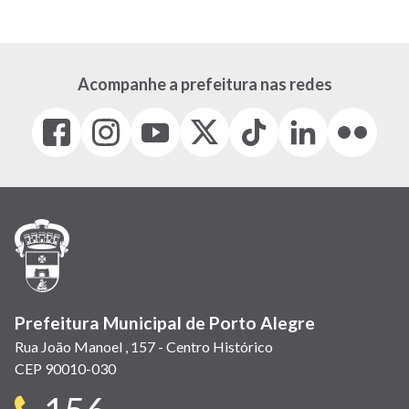
Acompanhe a prefeitura nas redes
Facebook
Instagram
Youtube
X
Tiktok
LinkedIn
Flickr
(link
(link
(link
(Antigo
(link
(link
(link
abre
abre
abre
Twitter)
abre
abre
abre
em
em
em
(link
em
em
em
nova
nova
nova
abre
nova
nova
nova
janela)
janela)
janela)
em
janela)
janela)
janela)
nova
janela)
Prefeitura Municipal de Porto Alegre
Rua João Manoel , 157 - Centro Histórico
CEP 90010-030