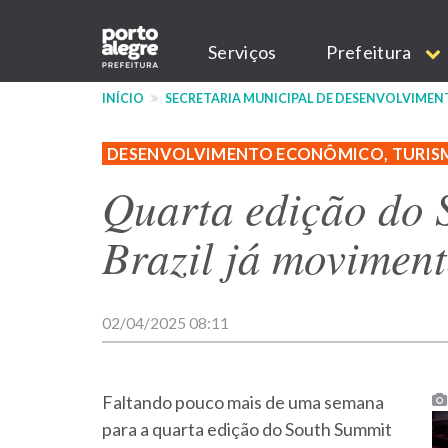
Pular
Main
para
Serviços
Prefeitura
o
navigation
conteúdo
INÍCIO
SECRETARIA MUNICIPAL DE DESENVOLVIME
principal
DESENVOLVIMENTO ECONÔMICO, TURIS
Quarta edição do 
Brazil já moviment
02/04/2025 08:11
Faltando pouco mais de uma semana
para a quarta edição do South Summit