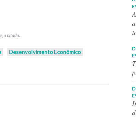
E
A
a
t
D
a
Desenvolvimento Econômico
E
T
p
p
D
E
I
d