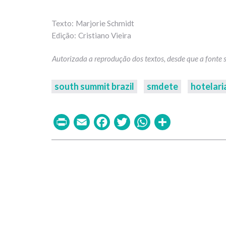
Marjorie Schmidt
Cristiano Vieira
south summit brazil
smdete
hotelari
Print
Email
Facebook
Twitter
WhatsAp
Share