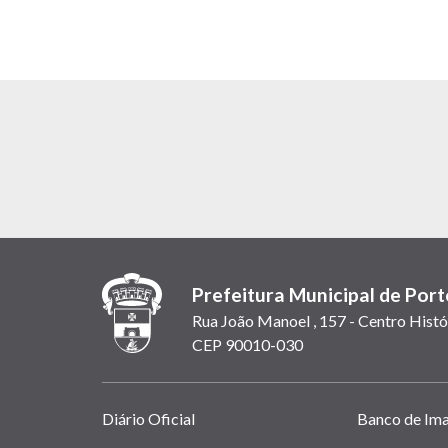
Prefeitura Municipal de Port
Rua João Manoel , 157 - Centro Histó
CEP 90010-030
Links
Diário Oficial
Banco de Im
úteis