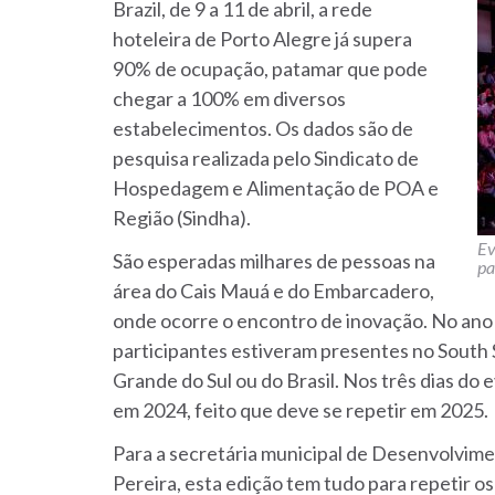
Brazil, de 9 a 11 de abril, a rede
hoteleira de Porto Alegre já supera
90% de ocupação, patamar que pode
chegar a 100% em diversos
estabelecimentos. Os dados são de
pesquisa realizada pelo Sindicato de
Hospedagem e Alimentação de POA e
Região (Sindha).
Ev
São esperadas milhares de pessoas na
pa
área do Cais Mauá e do Embarcadero,
onde ocorre o encontro de inovação. No ano 
participantes estiveram presentes no South S
Grande do Sul ou do Brasil. Nos três dias do
em 2024, feito que deve se repetir em 2025.
Para a secretária municipal de Desenvolvim
Pereira, esta edição tem tudo para repetir os