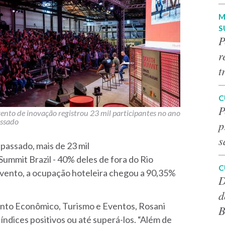
M
S
P
r
t
C
P
ento de inovação registrou 23 mil participantes no ano
ssado
p
s
passado, mais de 23 mil
ummit Brazil - 40% deles de fora do Rio
C
 evento, a ocupação hoteleira chegou a 90,35%
D
d
ento Econômico, Turismo e Eventos, Rosani
B
 índices positivos ou até superá-los. “Além de