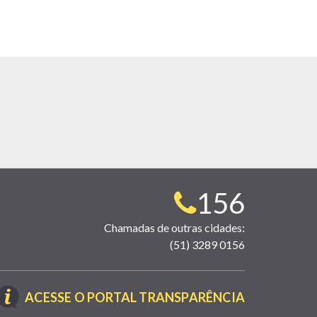
Telefone
156
para
Chamadas de outras cidades:
(51) 3289 0156
contato:
(LINK
ACESSE O PORTAL TRANSPARÊNCIA
ABRE