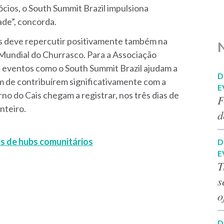
cios, o South Summit Brazil impulsiona
ade”, concorda.
es deve repercutir positivamente também na
 Mundial do Churrasco. Para a Associação
), eventos como o South Summit Brazil ajudam a
D
ém de contribuírem significativamente com a
E
o do Cais chegam a registrar, nos três dias de
F
nteiro.
d
 de hubs comunitários
D
E
T
s
o
D