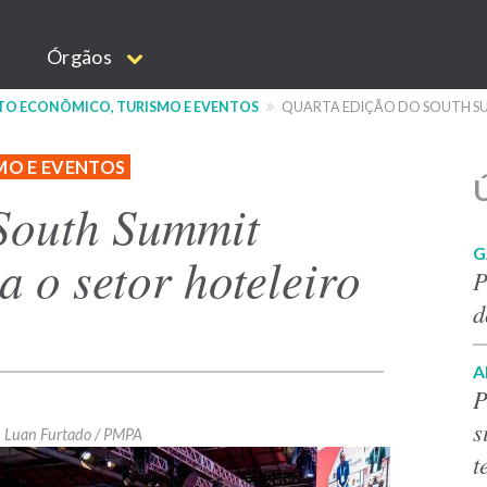
Órgãos
NTO ECONÔMICO, TURISMO E EVENTOS
QUARTA EDIÇÃO DO SOUTH SU
MO E EVENTOS
Ú
South Summit
G
a o setor hoteleiro
P
d
A
P
s
Luan Furtado / PMPA
t