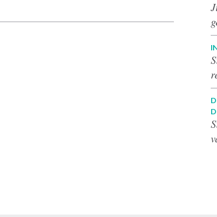
p
J
g
I
S
r
D
D
S
v