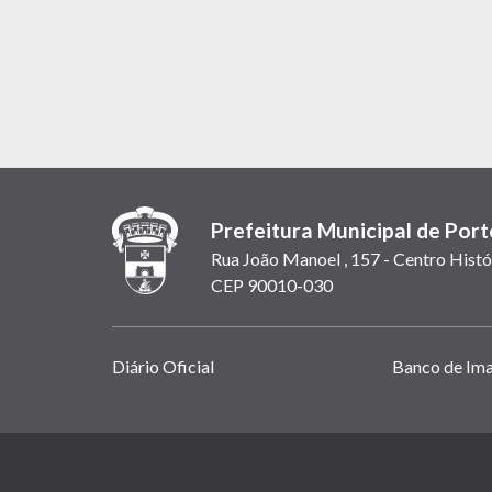
Prefeitura Municipal de Port
Rua João Manoel , 157 - Centro Histó
CEP 90010-030
Links
Diário Oficial
Banco de Im
úteis
(abrem
em
(link
nova
abre