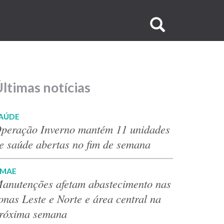
Buscar
no
site
ltimas notícias
AÚDE
peração Inverno mantém 11 unidades
e saúde abertas no fim de semana
MAE
anutenções afetam abastecimento nas
onas Leste e Norte e área central na
róxima semana