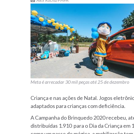
Alex Rocha/PMPA
Meta é arrecadar 30 mil peças até 25 de dezembro
Criança e nas ações de Natal. Jogos eletrô
adaptados para crianças com deficiência.
A Campanha do Brinquedo 2020 recebeu, até
distribuídas 1.910 para o Dia da Criança em 
como um passe de mágica, a mobilização tem 