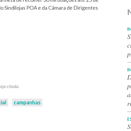
o Sindilojas POA e da Câmara de Dirigentes
I
S
c
p
I
D
p
a
r
ial
campanhas
E
S