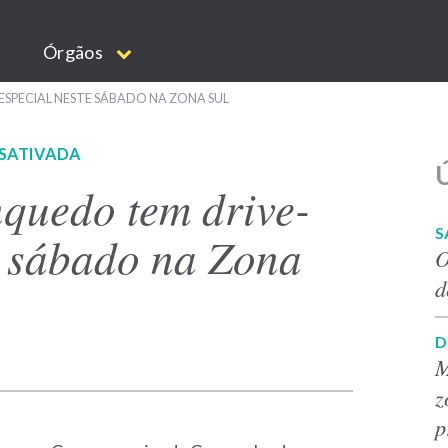
Órgãos
SPECIAL NESTE SÁBADO NA ZONA SUL
ESATIVADA
Ú
quedo tem drive-
S
e sábado na Zona
O
d
D
M
z
p