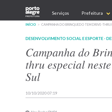
Pular
Main
para
Serviços
Prefeitura
o
navigation
conteúdo
INÍCIO
CAMPANHA DO BRINQUEDO TEM DRIVE-THRU E
principal
DESENVOLVIMENTO SOCIAL E ESPORTE - D
Campanha do Brin
thru especial nest
Sul
10/10/2020 07:19