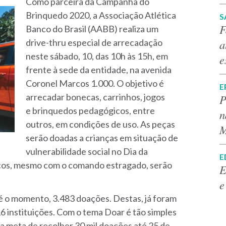
Como parceira da Campanha do
Brinquedo 2020, a Associação Atlética
S
F
Banco do Brasil (AABB) realiza um
a
drive-thru especial de arrecadação
neste sábado, 10, das 10h às 15h, em
e
frente à sede da entidade, na avenida
Coronel Marcos 1.000. O objetivo é
E
arrecadar bonecas, carrinhos, jogos
P
e brinquedos pedagógicos, entre
n
outros, em condições de uso. As peças
M
serão doadas a crianças em situação de
vulnerabilidade social no Dia da
E
nicos, mesmo com o comando estragado, serão
E
e
 o momento, 3.483 doações. Destas, já foram
16 instituições. Com o tema Doar é tão simples
a meta de recolher 30 mil doações até 25 de