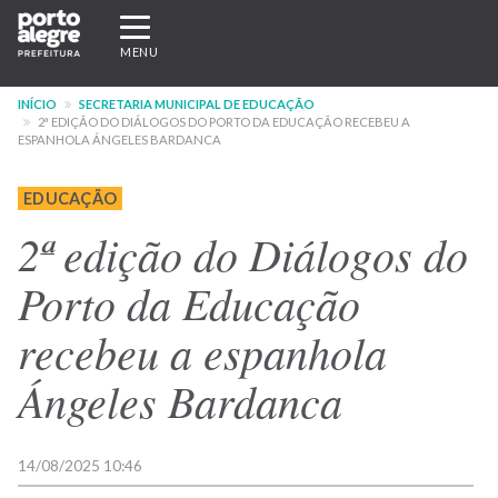
Pular
Expandir/recolher
para
navegação
MENU
o
conteúdo
INÍCIO
SECRETARIA MUNICIPAL DE EDUCAÇÃO
principal
2ª EDIÇÃO DO DIÁLOGOS DO PORTO DA EDUCAÇÃO RECEBEU A
ESPANHOLA ÁNGELES BARDANCA
EDUCAÇÃO
2ª edição do Diálogos do
Porto da Educação
recebeu a espanhola
Ángeles Bardanca
14/08/2025 10:46