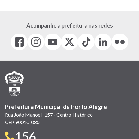
Acompanhe a prefeitura nas redes
Facebook
Instagram
Youtube
X
Tiktok
LinkedIn
Flickr
(link
(link
(link
(Antigo
(link
(link
(link
abre
abre
abre
Twitter)
abre
abre
abre
em
em
em
(link
em
em
em
nova
nova
nova
abre
nova
nova
nova
janela)
janela)
janela)
em
janela)
janela)
janela)
nova
janela)
Prefeitura Municipal de Porto Alegre
Rua João Manoel , 157 - Centro Histórico
CEP 90010-030
Telefone
156