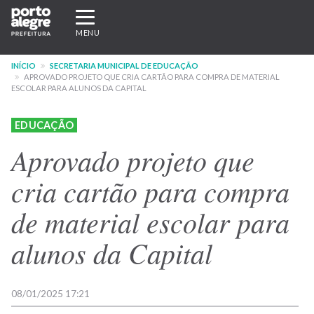
Pular
Expandir/recolher
para
navegação
MENU
o
conteúdo
INÍCIO
SECRETARIA MUNICIPAL DE EDUCAÇÃO
principal
APROVADO PROJETO QUE CRIA CARTÃO PARA COMPRA DE MATERIAL
ESCOLAR PARA ALUNOS DA CAPITAL
EDUCAÇÃO
Aprovado projeto que
cria cartão para compra
de material escolar para
alunos da Capital
08/01/2025 17:21