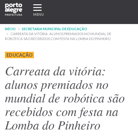
Pular
Expandir/recolher
para
navegação
MENU
o
conteúdo
INÍCIO
SECRETARIA MUNICIPAL DE EDUCAÇÃO
principal
CARREATA DA VITÓRIA: ALUNOS PREMIADOS NO MUNDIAL DE
ROBÓTICA SÃO RECEBIDOS COM FESTA NA LOMBA DO PINHEIRO
EDUCAÇÃO
Carreata da vitória:
alunos premiados no
mundial de robótica são
recebidos com festa na
Lomba do Pinheiro