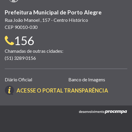
Prefeitura Municipal de Porto Alegre
Rua João Manoel , 157 - Centro Histórico
CEP 90010-030
Telefone
156
para
Chamadas de outras cidades:
(51) 3289 0156
contato:
Links
Diário Oficial
Banco de Imagens
úteis
(LINK
ACESSE O PORTAL TRANSPARÊNCIA
(abrem
ABRE
em
EM
nova
(link
NOVA
janela)
abre
JANELA)
em