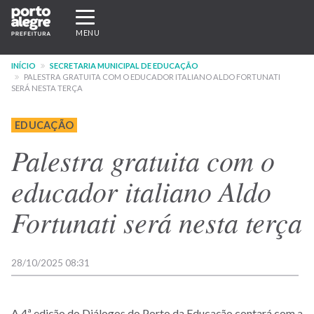
Pular
Expandir/recolher
para
navegação
MENU
o
conteúdo
INÍCIO
SECRETARIA MUNICIPAL DE EDUCAÇÃO
principal
PALESTRA GRATUITA COM O EDUCADOR ITALIANO ALDO FORTUNATI
SERÁ NESTA TERÇA
EDUCAÇÃO
Palestra gratuita com o
educador italiano Aldo
Fortunati será nesta terça
28/10/2025 08:31
A 4ª edição do Diálogos do Porto da Educação contará com a