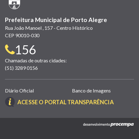
janela)
Prefeitura Municipal de Porto Alegre
Rua João Manoel , 157 - Centro Histórico
CEP 90010-030
Telefone
156
para
Chamadas de outras cidades:
(51) 3289 0156
contato:
Links
Diário Oficial
Banco de Imagens
úteis
(LINK
ACESSE O PORTAL TRANSPARÊNCIA
(abrem
ABRE
em
EM
nova
(link
NOVA
janela)
abre
JANELA)