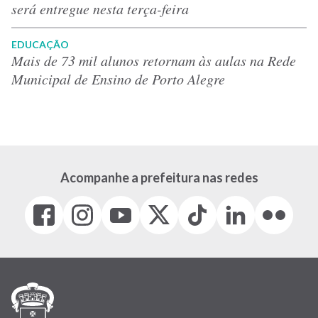
será entregue nesta terça-feira
EDUCAÇÃO
Mais de 73 mil alunos retornam às aulas na Rede
Municipal de Ensino de Porto Alegre
Acompanhe a prefeitura nas redes
Facebook
Instagram
Youtube
X
Tiktok
LinkedIn
Flickr
(link
(link
(link
(Antigo
(link
(link
(link
abre
abre
abre
Twitter)
abre
abre
abre
em
em
em
(link
em
em
em
nova
nova
nova
abre
nova
nova
nova
janela)
janela)
janela)
em
janela)
janela)
janela)
nova