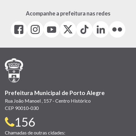
Acompanhe a prefeitura nas redes
Facebook
Instagram
Youtube
X
Tiktok
LinkedIn
Flickr
(link
(link
(link
(Antigo
(link
(link
(link
abre
abre
abre
Twitter)
abre
abre
abre
em
em
em
(link
em
em
em
nova
nova
nova
abre
nova
nova
nova
janela)
janela)
janela)
em
janela)
janela)
janela)
nova
janela)
Prefeitura Municipal de Porto Alegre
Rua João Manoel , 157 - Centro Histórico
CEP 90010-030
Telefone
156
para
Chamadas de outras cidades: