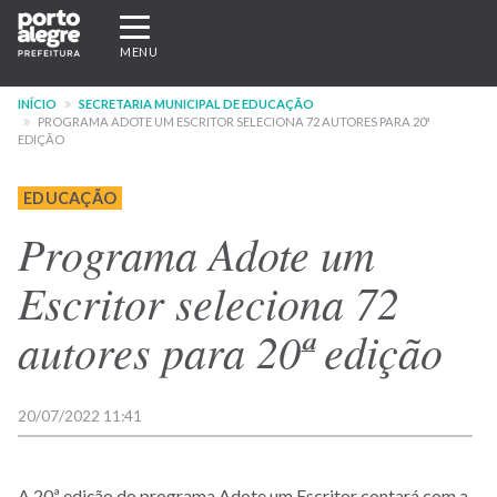
Pular
Expandir/recolher
para
navegação
MENU
o
conteúdo
INÍCIO
SECRETARIA MUNICIPAL DE EDUCAÇÃO
principal
PROGRAMA ADOTE UM ESCRITOR SELECIONA 72 AUTORES PARA 20ª
EDIÇÃO
EDUCAÇÃO
Programa Adote um
Escritor seleciona 72
autores para 20ª edição
20/07/2022 11:41
A 20ª edição do programa Adote um Escritor contará com a