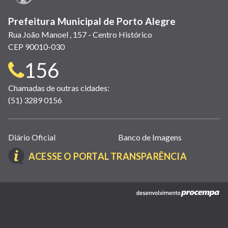
Prefeitura Municipal de Porto Alegre
Rua João Manoel , 157 - Centro Histórico
CEP 90010-030
Telefone
156
para
Chamadas de outras cidades:
(51) 3289 0156
contato:
Links
Diário Oficial
Banco de Imagens
úteis
(LINK
ACESSE O PORTAL TRANSPARÊNCIA
(abrem
ABRE
em
EM
nova
(link
NOVA
janela)
abre
JANELA)
em