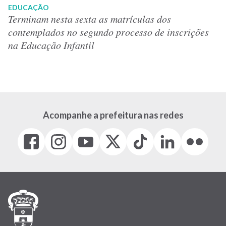
EDUCAÇÃO
Terminam nesta sexta as matrículas dos
contemplados no segundo processo de inscrições
na Educação Infantil
Acompanhe a prefeitura nas redes
Facebook
Instagram
Youtube
X
Tiktok
LinkedIn
Flickr
(link
(link
(link
(Antigo
(link
(link
(link
abre
abre
abre
Twitter)
abre
abre
abre
em
em
em
(link
em
em
em
nova
nova
nova
abre
nova
nova
nova
janela)
janela)
janela)
em
janela)
janela)
janela)
nova
janela)