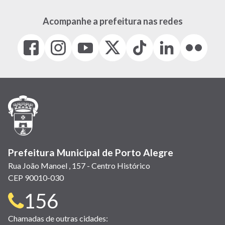
Acompanhe a prefeitura nas redes
Facebook
Instagram
Youtube
X
Tiktok
LinkedIn
Flickr
(link
(link
(link
(Antigo
(link
(link
(link
abre
abre
abre
Twitter)
abre
abre
abre
em
em
em
(link
em
em
em
nova
nova
nova
abre
nova
nova
nova
janela)
janela)
janela)
em
janela)
janela)
janela)
nova
janela)
Prefeitura Municipal de Porto Alegre
Rua João Manoel , 157 - Centro Histórico
CEP 90010-030
Telefone
156
para
Chamadas de outras cidades: