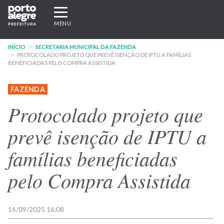
Pular
Expandir/recolher
para
navegação
MENU
o
conteúdo
INÍCIO
SECRETARIA MUNICIPAL DA FAZENDA
principal
PROTOCOLADO PROJETO QUE PREVÊ ISENÇÃO DE IPTU A FAMÍLIAS
BENEFICIADAS PELO COMPRA ASSISTIDA
FAZENDA
Protocolado projeto que
prevê isenção de IPTU a
famílias beneficiadas
pelo Compra Assistida
16/09/2025 16:08