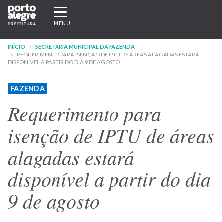
Pular
Expandir/recolher
para
navegação
MENU
o
conteúdo
INÍCIO
SECRETARIA MUNICIPAL DA FAZENDA
principal
REQUERIMENTO PARA ISENÇÃO DE IPTU DE ÁREAS ALAGADAS ESTARÁ
DISPONÍVEL A PARTIR DO DIA 9 DE AGOSTO
FAZENDA
Requerimento para
isenção de IPTU de áreas
alagadas estará
disponível a partir do dia
9 de agosto